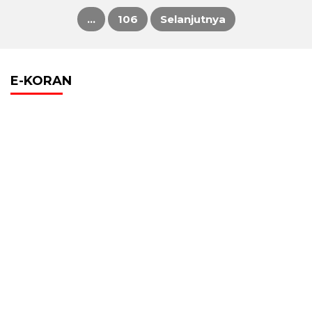
…
106
Selanjutnya
pos
E-KORAN