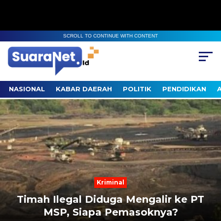
SCROLL TO CONTINUE WITH CONTENT
NASIONAL
KABAR DAERAH
POLITIK
PENDIDIKAN
Next
Previous
Berita
engalir ke PT
KPK Perluas Kasus Sua
soknya?
Industri Rokok Jatim–J