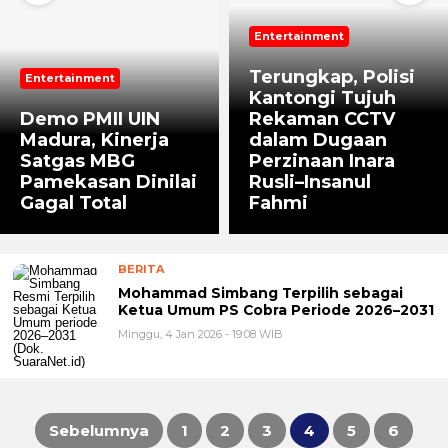
Entertainment
Terungkap, Polisi
Entertainment
Kantongi Tujuh
Demo PMII UIN
Rekaman CCTV
Madura, Kinerja
dalam Dugaan
Satgas MBG
Perzinaan Inara
Pamekasan Dinilai
Rusli–Insanul
Gagal Total
Fahmi
BERITA
Mohammad Simbang Terpilih sebagai
Ketua Umum PS Cobra Periode 2026–2031
Minggu, 4 Jan 2026 - 19:08 WIB
Sebelumnya
1
2
3
4
5
6
Paginasi