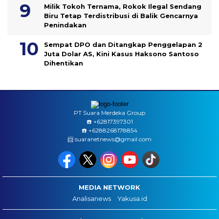
Milik Tokoh Ternama, Rokok Ilegal Sendang
Biru Tetap Terdistribusi di Balik Gencarnya
Penindakan
Sempat DPO dan Ditangkap Penggelapan 2
Juta Dolar AS, Kini Kasus Haksono Santoso
Dihentikan
PT Suara Merdeka Group
☎️ ‪+62817397301
☎️ +6288268178854
📨 suaranetnews@gmail.com
MEDIA NETWORK
Analisanews
Yakusa.id