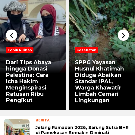
‹
›
Topik Pilihan
Kesehatan
Dari Tips Abaya
SPPG Yayasan
hingga Donasi
Husnul Khatimah
Palestina: Cara
Diduga Abaikan
Icha Hakim
Standar IPAL,
Menginspirasi
Warga Khawatir
Ratusan Ribu
Limbah Cemari
Pengikut
Lingkungan
BERITA
Jelang Ramadan 2026, Sarung Sutra BHR
di Pamekasan Semakin Diminati