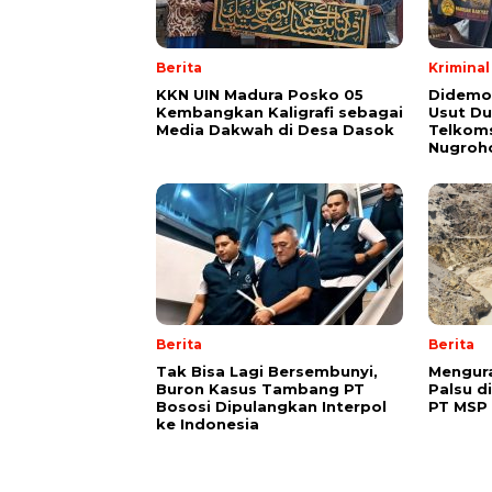
Berita
Kriminal
KKN UIN Madura Posko 05
Didemo
Kembangkan Kaligrafi sebagai
Usut Du
Media Dakwah di Desa Dasok
Telkoms
Nugroh
Berita
Berita
Tak Bisa Lagi Bersembunyi,
Mengura
Buron Kasus Tambang PT
Palsu d
Bososi Dipulangkan Interpol
PT MSP
ke Indonesia