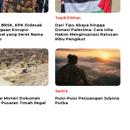
Topik Pilihan
 BRSK, KPK Didesak
Dari Tips Abaya hingga
gaan Korupsi
Donasi Palestina: Cara Icha
el yang Seret Nama
Hakim Menginspirasi Ratusan
o
Ribu Pengikut
Sastra
i Misteri Dokumen
Puisi-Puisi Perjuangan Julyivia
i Pusaran Timah Ilegal
Purba