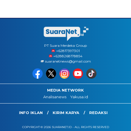
PT Suara Merdeka Group
‪+62817397301
+6288268178854
suaranetnews@gmail.com
MEDIA NETWORK
Analisanews
Yakusa.id
INFO IKLAN
KIRIM KARYA
REDAKSI
COPYRIGHT © 2026 SUARANET.ID - ALL RIGHTS RESERVED