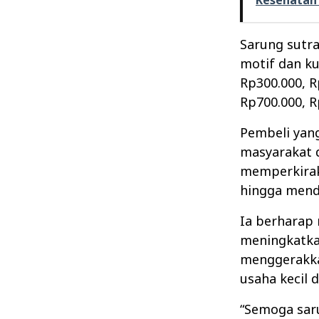
Sarung sutra
motif dan ku
Rp300.000, R
Rp700.000, R
Pembeli yan
masyarakat d
memperkiraka
hingga mende
Ia berharap
meningkatka
menggerakka
usaha kecil
“Semoga sar