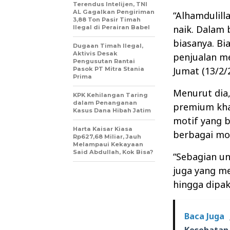
Terendus Intelijen, TNI
AL Gagalkan Pengiriman
“Alhamdulill
3,88 Ton Pasir Timah
naik. Dalam 
Ilegal di Perairan Babel
biasanya. B
Dugaan Timah Ilegal,
Aktivis Desak
penjualan me
Pengusutan Rantai
Jumat (13/2/
Pasok PT Mitra Stania
Prima
Menurut dia,
KPK Kehilangan Taring
dalam Penanganan
premium kha
Kasus Dana Hibah Jatim
motif yang 
Harta Kaisar Kiasa
berbagai mo
Rp627,68 Miliar, Jauh
Melampaui Kekayaan
Said Abdullah, Kok Bisa?
“Sebagian un
juga yang me
hingga dipak
Baca Juga
Kesehatan