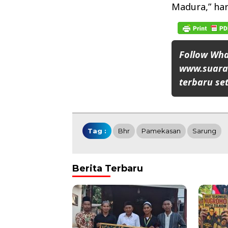
Madura,” ha
Follow Wh
www.suaran
terbaru set
Tag :
Bhr
Pamekasan
Sarung
Berita Terbaru