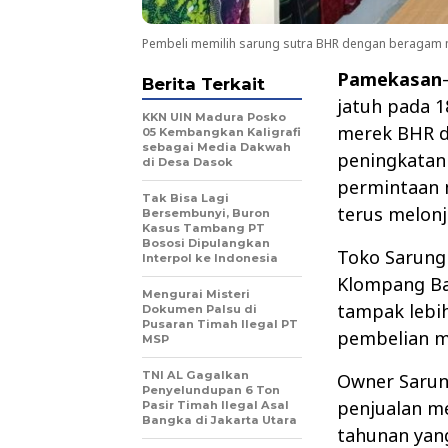
Pembeli memilih sarung sutra BHR dengan beragam m
Pamekasan
Berita Terkait
jatuh pada 1
KKN UIN Madura Posko
merek BHR d
05 Kembangkan Kaligrafi
sebagai Media Dakwah
peningkatan 
di Desa Dasok
permintaan 
Tak Bisa Lagi
terus melonj
Bersembunyi, Buron
Kasus Tambang PT
Bososi Dipulangkan
Toko Sarung 
Interpol ke Indonesia
Klompang Ba
Mengurai Misteri
tampak lebih
Dokumen Palsu di
Pusaran Timah Ilegal PT
pembelian mu
MSP
TNI AL Gagalkan
Owner Sarun
Penyelundupan 6 Ton
penjualan me
Pasir Timah Ilegal Asal
Bangka di Jakarta Utara
tahunan yang 