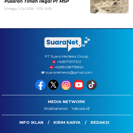
Pusaran Timah Ilegal PT MSP
Minggu, 5 Jul 2026 - 10:52 WIB
PT Suara Merdeka Group
‪+62817397301
+6288268178854
suaranetnews@gmail.com
MEDIA NETWORK
Analisanews
Yakusa.id
INFO IKLAN
KIRIM KARYA
REDAKSI