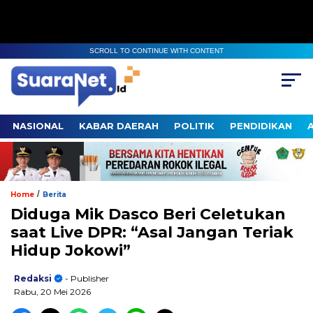
SCROLL TO CONTINUE WITH CONTENT
NASIONAL
KABAR DAERAH
POLITIK
PENDIDIKAN
/
Home
Berita
Diduga Mik Dasco Beri Celetukan
saat Live DPR: “Asal Jangan Teriak
Hidup Jokowi”
Redaksi
- Publisher
Rabu, 20 Mei 2026