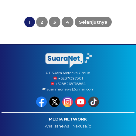
Paginasi
pos
1
2
3
4
Selanjutnya
PT Suara Merdeka Group
‪+62817397301
+6288268178854
suaranetnews@gmail.com
MEDIA NETWORK
Analisanews
Yakusa.id