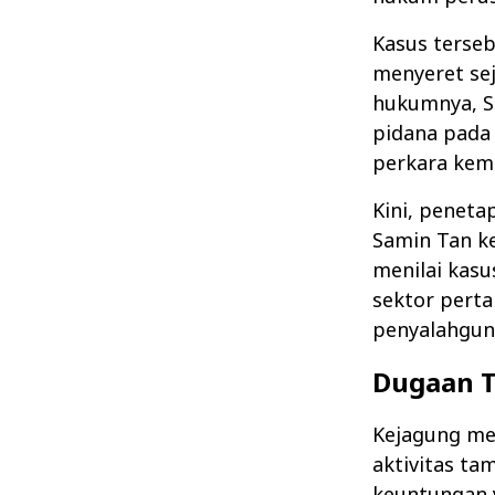
Kasus terse
menyeret se
hukumnya, Sa
pidana pada 
perkara kemb
Kini, penet
Samin Tan ke
menilai kasu
sektor perta
penyalahgun
Dugaan T
Kejagung me
aktivitas ta
keuntungan y