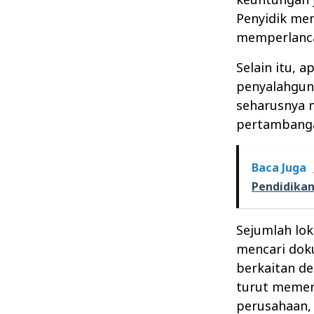
Penyidik me
memperlancar
Selain itu, 
penyalahgun
seharusnya 
pertambanga
Baca Juga
Pendidika
Sejumlah lok
mencari dok
berkaitan de
turut memeri
perusahaan,