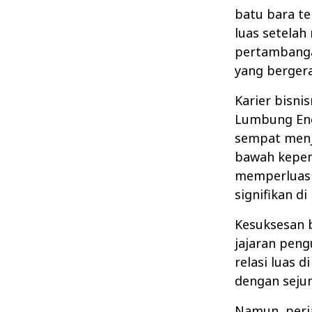
batu bara te
luas setelah
pertambanga
yang bergera
Karier bisni
Lumbung Ene
sempat menja
bawah kepem
memperluas 
signifikan d
Kesuksesan 
jajaran peng
relasi luas 
dengan sejum
Namun, perja