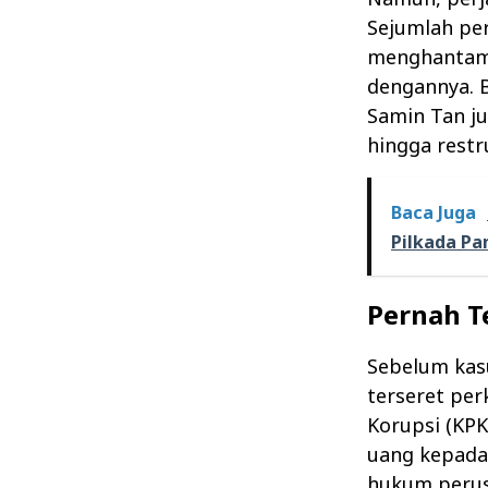
Sejumlah pe
menghantam 
dengannya. B
Samin Tan j
hingga restru
Baca Juga
Pilkada P
Pernah T
Sebelum kas
terseret pe
Korupsi (KPK
uang kepada
hukum perus