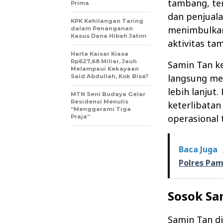
tambang, te
Prima
dan penjuala
KPK Kehilangan Taring
menimbulkan
dalam Penanganan
Kasus Dana Hibah Jatim
aktivitas ta
Harta Kaisar Kiasa
Rp627,68 Miliar, Jauh
Samin Tan k
Melampaui Kekayaan
langsung me
Said Abdullah, Kok Bisa?
lebih lanjut
MTN Seni Budaya Gelar
Residensi Menulis
keterlibatan
“Menggarami Tiga
operasional 
Praja”
Baca Juga
Polres Pam
Sosok Sa
Samin Tan d