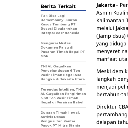
Jakarta
– Pe
Berita Terkait
Asmin Koali
Tak Bisa Lagi
Kalimantan 
Bersembunyi, Buron
Kasus Tambang PT
melalui Jak
Bososi Dipulangkan
Interpol ke Indonesia
(Jampidsus)
yang diduga 
Mengurai Misteri
Dokumen Palsu di
menyeret na
Pusaran Timah Ilegal PT
MSP
manfaat uta
TNI AL Gagalkan
Meski demiki
Penyelundupan 6 Ton
Pasir Timah Ilegal Asal
langkah pen
Bangka di Jakarta Utara
menjadi peli
Terendus Intelijen, TNI
bertahun-ta
AL Gagalkan Pengiriman
3,88 Ton Pasir Timah
Ilegal di Perairan Babel
Direktur CBA
Dugaan Timah Ilegal,
pertambanga
Aktivis Desak
delapan tah
Pengusutan Rantai
Pasok PT Mitra Stania