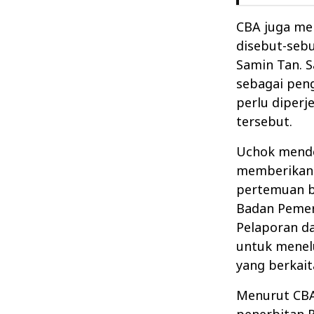
CBA juga men
disebut-sebu
Samin Tan. S
sebagai pengu
perlu diperj
tersebut.
Uchok mende
memberikan 
pertemuan b
Badan Pemeri
Pelaporan da
untuk menelu
yang berkait
Menurut CBA
penerbitan R