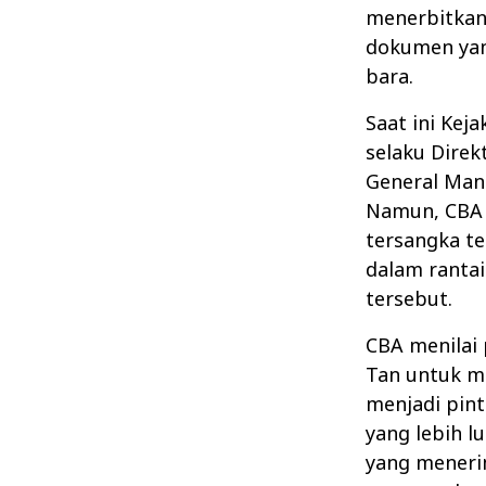
menerbitkan
dokumen yan
bara.
Saat ini Ke
selaku Direk
General Mana
Namun, CBA
tersangka te
dalam rantai
tersebut.
CBA menilai
Tan untuk m
menjadi pin
yang lebih l
yang meneri