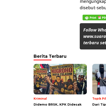
mengungkap 
disebut-sebu
Follow Wh
www.suaran
terbaru set
Berita Terbaru
Kriminal
Topik Pi
Didemo BRSK, KPK Didesak
Dari Ti