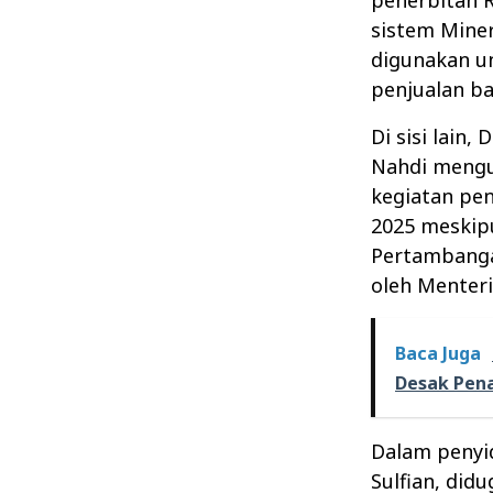
sistem Mine
digunakan u
penjualan ba
Di sisi lain
Nahdi meng
kegiatan pe
2025 meskipu
Pertambanga
oleh Menteri
Baca Juga
Desak Pena
Dalam penyid
Sulfian, di