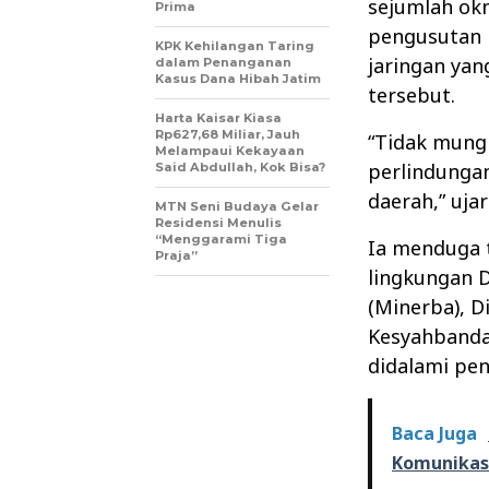
sejumlah okn
Prima
pengusutan 
KPK Kehilangan Taring
jaringan yan
dalam Penanganan
Kasus Dana Hibah Jatim
tersebut.
Harta Kaisar Kiasa
Rp627,68 Miliar, Jauh
“Tidak mungk
Melampaui Kekayaan
perlindungan
Said Abdullah, Kok Bisa?
daerah,” uja
MTN Seni Budaya Gelar
Residensi Menulis
“Menggarami Tiga
Ia menduga 
Praja”
lingkungan D
(Minerba), D
Kesyahbanda
didalami pen
Baca Juga
Komunikasi