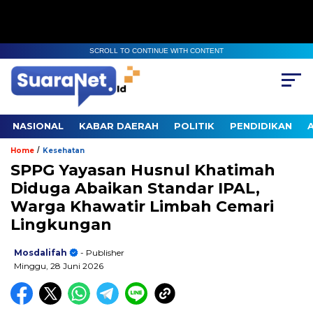
SCROLL TO CONTINUE WITH CONTENT
NASIONAL
KABAR DAERAH
POLITIK
PENDIDIKAN
/
Home
Kesehatan
SPPG Yayasan Husnul Khatimah
Diduga Abaikan Standar IPAL,
Warga Khawatir Limbah Cemari
Lingkungan
Mosdalifah
- Publisher
Minggu, 28 Juni 2026