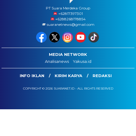
PT Suara Merdeka Group
‪+62817397301
+6288268178854
suaranetnews@gmail.com
MEDIA NETWORK
Analisanews
Yakusa.id
INFO IKLAN
KIRIM KARYA
REDAKSI
COPYRIGHT © 2026 SUARANET.ID - ALL RIGHTS RESERVED