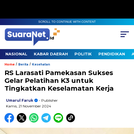
SCROLL TO CONTINUE WITH CONTENT
NASIONAL
KABAR DAERAH
POLITIK
PENDIDIKAN
/
/
Home
Berita
Kesehatan
RS Larasati Pamekasan Sukses
Gelar Pelatihan K3 untuk
Tingkatkan Keselamatan Kerja
Umarul Faruk
- Publisher
Kamis, 21 November 2024