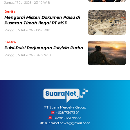
Jumat, 17 Jul 2026 - 23:49 WIB
Berita
Mengurai Misteri Dokumen Palsu di
Pusaran Timah Ilegal PT MSP
Minggu, 5 Jul 2026 - 10:52 WIB
Sastra
Puisi-Puisi Perjuangan Julyivia Purba
Minggu, 5 Jul 2026 - 04:12 WIB
PT Suara Merdeka Group
‪+62817397301
+6288268178854
suaranetnews@gmail.com