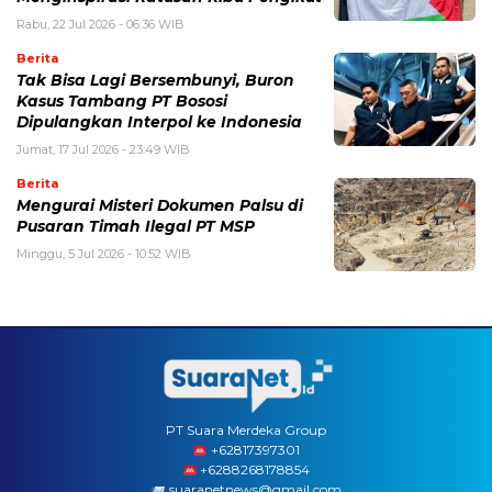
Rabu, 22 Jul 2026 - 06:36 WIB
Berita
Tak Bisa Lagi Bersembunyi, Buron
Kasus Tambang PT Bososi
Dipulangkan Interpol ke Indonesia
Jumat, 17 Jul 2026 - 23:49 WIB
Berita
Mengurai Misteri Dokumen Palsu di
Pusaran Timah Ilegal PT MSP
Minggu, 5 Jul 2026 - 10:52 WIB
PT Suara Merdeka Group
‪+62817397301
+6288268178854
suaranetnews@gmail.com