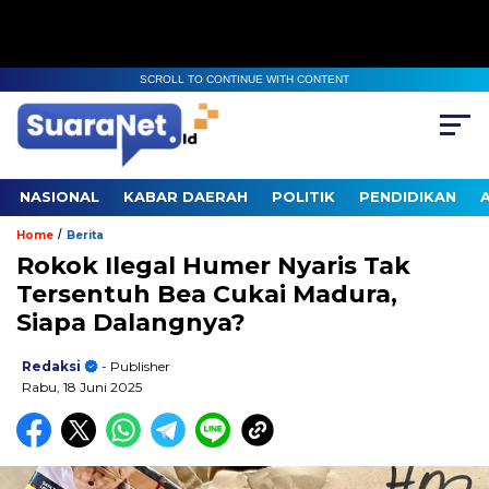
SCROLL TO CONTINUE WITH CONTENT
NASIONAL
KABAR DAERAH
POLITIK
PENDIDIKAN
/
Home
Berita
Rokok Ilegal Humer Nyaris Tak
Tersentuh Bea Cukai Madura,
Siapa Dalangnya?
Redaksi
- Publisher
Rabu, 18 Juni 2025