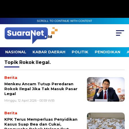
SCROLL TO CONTINUE WITH CONTENT
NASIONAL
KABAR DAERAH
POLITIK
PENDIDIKAN
Topik
Rokok Ilegal.
Berita
Menkeu Ancam Tutup Peredaran
Rokok Ilegal Jika Tak Masuk Pasar
Legal
Minggu, 12 April 2026 - 00:59 WIB
Berita
KPK Terus Memperluas Penyidikan
Kasus Suap Bea dan Cukai,