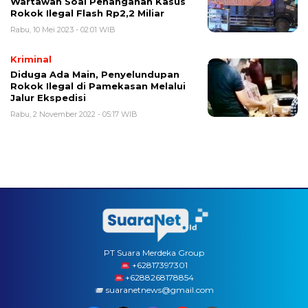
Wartawan Soal Penanganan Kasus
Rokok Ilegal Flash Rp2,2 Miliar
Rabu, 10 Mei 2023 - 02:01 WIB
Kriminal
Diduga Ada Main, Penyelundupan
Rokok Ilegal di Pamekasan Melalui
Jalur Ekspedisi
Rabu, 2 November 2022 - 05:17 WIB
PT Suara Merdeka Group
‪+62817397301
+6288268178854
suaranetnews@gmail.com