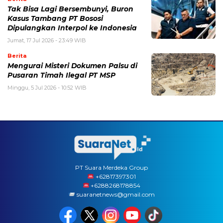
Tak Bisa Lagi Bersembunyi, Buron
Kasus Tambang PT Bososi
Dipulangkan Interpol ke Indonesia
Jumat, 17 Jul 2026 - 23:49 WIB
Berita
Mengurai Misteri Dokumen Palsu di
Pusaran Timah Ilegal PT MSP
Minggu, 5 Jul 2026 - 10:52 WIB
PT Suara Merdeka Group
‪+62817397301
+6288268178854
suaranetnews@gmail.com