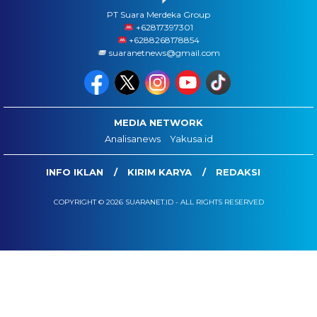
PT Suara Merdeka Group
‪+62817397301
+6288268178854
suaranetnews@gmail.com
MEDIA NETWORK
Analisanews
Yakusa.id
INFO IKLAN
KIRIM KARYA
REDAKSI
COPYRIGHT © 2026 SUARANET.ID - ALL RIGHTS RESERVED