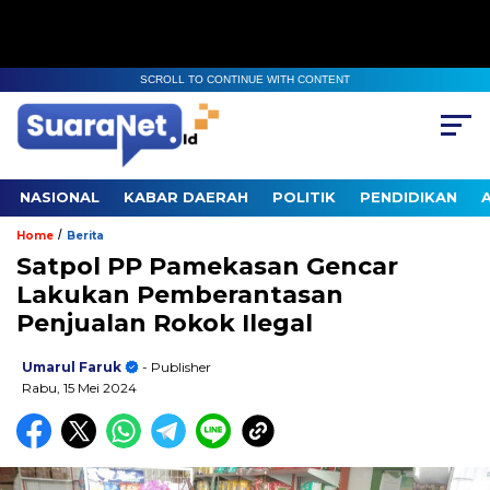
SCROLL TO CONTINUE WITH CONTENT
NASIONAL
KABAR DAERAH
POLITIK
PENDIDIKAN
/
Home
Berita
Satpol PP Pamekasan Gencar
Lakukan Pemberantasan
Penjualan Rokok Ilegal
Umarul Faruk
- Publisher
Rabu, 15 Mei 2024