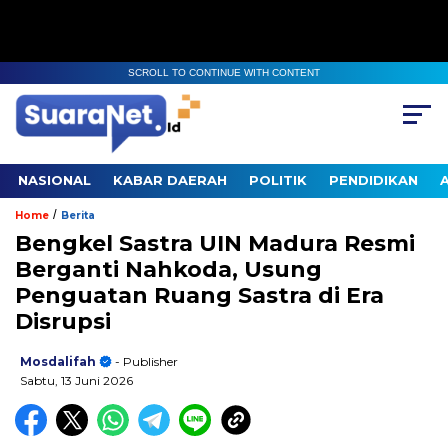
SCROLL TO CONTINUE WITH CONTENT
NASIONAL
KABAR DAERAH
POLITIK
PENDIDIKAN
/
Home
Berita
Bengkel Sastra UIN Madura Resmi
Berganti Nahkoda, Usung
Penguatan Ruang Sastra di Era
Disrupsi
Mosdalifah
- Publisher
Sabtu, 13 Juni 2026