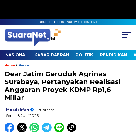
SCROLL TO CONTINUE WITH CONTENT
NASIONAL
KABAR DAERAH
POLITIK
PENDIDIKAN
/
Home
Berita
Dear Jatim Geruduk Agrinas
Surabaya, Pertanyakan Realisasi
Anggaran Proyek KDMP Rp1,6
Miliar
Mosdalifah
- Publisher
Senin, 8 Juni 2026