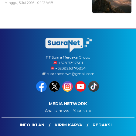
Minggu, 5 Jul 2026 - 04:12 WIB
PT Suara Merdeka Group
‪+62817397301
+6288268178854
suaranetnews@gmail.com
MEDIA NETWORK
Analisanews
Yakusa.id
INFO IKLAN
KIRIM KARYA
REDAKSI