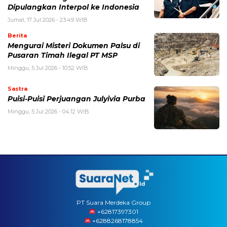
Dipulangkan Interpol ke Indonesia
Jumat, 17 Jul 2026 - 23:49 WIB
Berita
Mengurai Misteri Dokumen Palsu di
Pusaran Timah Ilegal PT MSP
Minggu, 5 Jul 2026 - 10:52 WIB
Sastra
Puisi-Puisi Perjuangan Julyivia Purba
Minggu, 5 Jul 2026 - 04:12 WIB
PT Suara Merdeka Group
‪+62817397301
+6288268178854