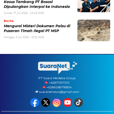
Kasus Tambang PT Bososi
Dipulangkan Interpol ke Indonesia
Jumat, 17 Jul 2026 - 23:49 WIB
Berita
Mengurai Misteri Dokumen Palsu di
Pusaran Timah Ilegal PT MSP
Minggu, 5 Jul 2026 - 10:52 WIB
PT Suara Merdeka Group
‪+62817397301
+6288268178854
suaranetnews@gmail.com