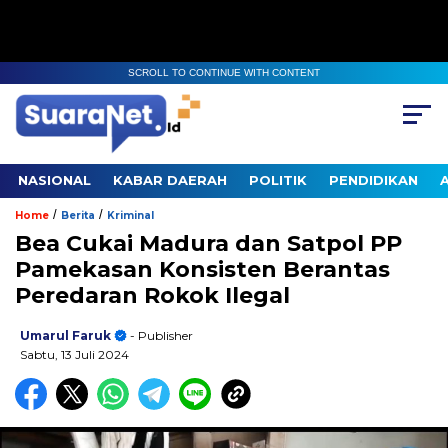
SCROLL TO CONTINUE WITH CONTENT
NASIONAL
KABAR DAERAH
POLITIK
PENDIDIKAN
/
/
Home
Berita
Kriminal
Bea Cukai Madura dan Satpol PP
Pamekasan Konsisten Berantas
Peredaran Rokok Ilegal
Umarul Faruk
- Publisher
Sabtu, 13 Juli 2024