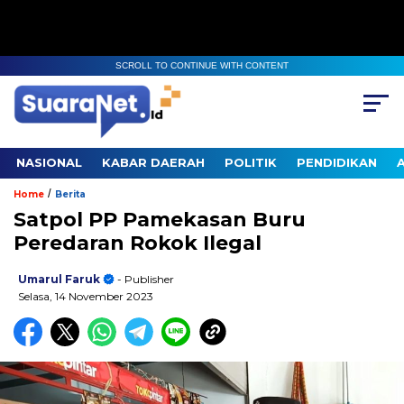
SCROLL TO CONTINUE WITH CONTENT
NASIONAL
KABAR DAERAH
POLITIK
PENDIDIKAN
/
Home
Berita
Satpol PP Pamekasan Buru
Peredaran Rokok Ilegal
Umarul Faruk
- Publisher
Selasa, 14 November 2023