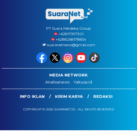
PT Suara Merdeka Group
‪+62817397301
+6288268178854
suaranetnews@gmail.com
MEDIA NETWORK
Analisanews
Yakusa.id
INFO IKLAN
KIRIM KARYA
REDAKSI
COPYRIGHT © 2026 SUARANET.ID - ALL RIGHTS RESERVED