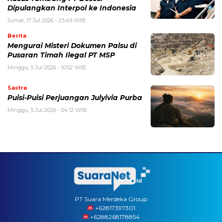
Dipulangkan Interpol ke Indonesia
Jumat, 17 Jul 2026 - 23:49 WIB
Berita
Mengurai Misteri Dokumen Palsu di
Pusaran Timah Ilegal PT MSP
Minggu, 5 Jul 2026 - 10:52 WIB
Sastra
Puisi-Puisi Perjuangan Julyivia Purba
Minggu, 5 Jul 2026 - 04:12 WIB
PT Suara Merdeka Group
‪+62817397301
+6288268178854