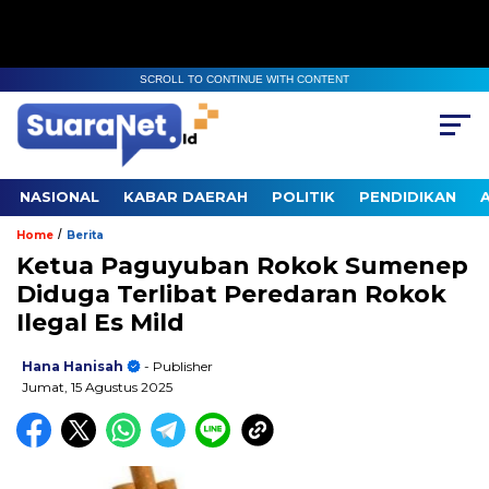
SCROLL TO CONTINUE WITH CONTENT
NASIONAL
KABAR DAERAH
POLITIK
PENDIDIKAN
/
Home
Berita
Ketua Paguyuban Rokok Sumenep
Diduga Terlibat Peredaran Rokok
Ilegal Es Mild
Hana Hanisah
- Publisher
Jumat, 15 Agustus 2025