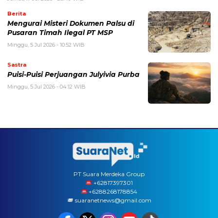
Berita
Mengurai Misteri Dokumen Palsu di
Pusaran Timah Ilegal PT MSP
Minggu, 5 Jul 2026 - 10:52 WIB
Sastra
Puisi-Puisi Perjuangan Julyivia Purba
Minggu, 5 Jul 2026 - 04:12 WIB
PT Suara Merdeka Group
‪+62817397301
+6288268178854
suaranetnews@gmail.com