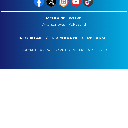
MEDIA NETWORK
Analisanews
Yakusa.id
INFO IKLAN
KIRIM KARYA
REDAKSI
COPYRIGHT © 2026 SUARANET.ID - ALL RIGHTS RESERVED