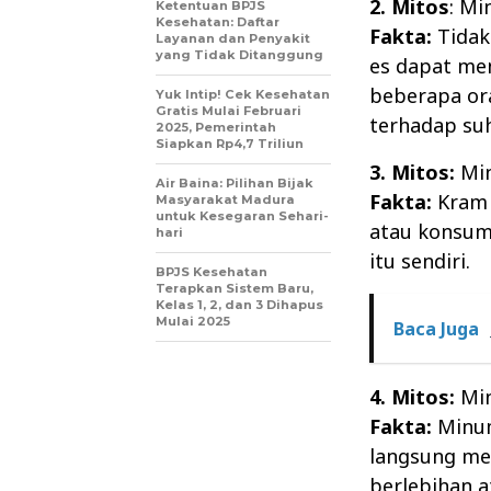
2. Mitos
: M
Ketentuan BPJS
Kesehatan: Daftar
Fakta:
Tidak
Layanan dan Penyakit
yang Tidak Ditanggung
es dapat me
beberapa ora
Yuk Intip! Cek Kesehatan
Gratis Mulai Februari
terhadap suh
2025, Pemerintah
Siapkan Rp4,7 Triliun
3. Mitos:
Min
Air Baina: Pilihan Bijak
Fakta:
Kram 
Masyarakat Madura
untuk Kesegaran Sehari-
atau konsum
hari
itu sendiri.
BPJS Kesehatan
Terapkan Sistem Baru,
Kelas 1, 2, dan 3 Dihapus
Mulai 2025
Baca Juga
4. Mitos:
Min
Fakta:
Minum
langsung me
berlebihan 