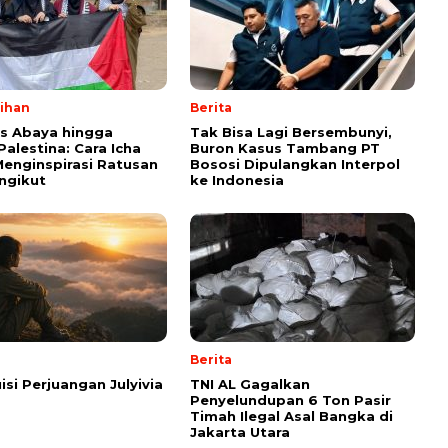
lihan
Berita
ps Abaya hingga
Tak Bisa Lagi Bersembunyi,
Palestina: Cara Icha
Buron Kasus Tambang PT
enginspirasi Ratusan
Bososi Dipulangkan Interpol
ngikut
ke Indonesia
Berita
isi Perjuangan Julyivia
TNI AL Gagalkan
Penyelundupan 6 Ton Pasir
Timah Ilegal Asal Bangka di
Jakarta Utara