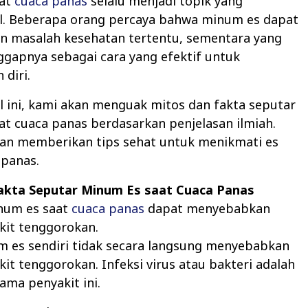
at
cuaca panas
selalu menjadi topik yang
al. Beberapa orang percaya bahwa minum es dapat
 masalah kesehatan tertentu, sementara yang
gapnya sebagai cara yang efektif untuk
diri.
l ini, kami akan menguak mitos dan fakta seputar
t cuaca panas berdasarkan penjelasan ilmiah.
kan memberikan tips sehat untuk menikmati es
 panas.
akta Seputar Minum Es saat Cuaca Panas
um es saat
cuaca panas
dapat menyebabkan
akit tenggorokan.
 es sendiri tidak secara langsung menyebabkan
akit tenggorokan. Infeksi virus atau bakteri adalah
ma penyakit ini.