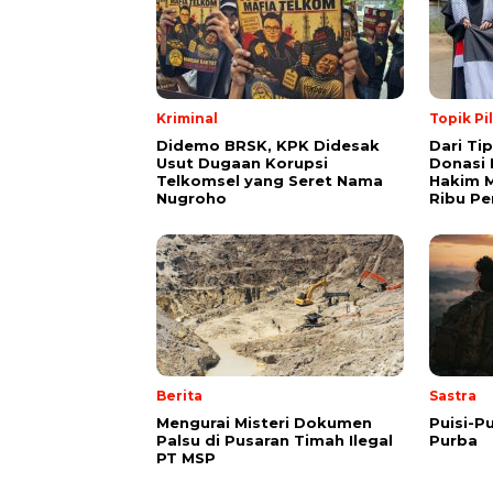
Kriminal
Topik Pi
Didemo BRSK, KPK Didesak
Dari Ti
Usut Dugaan Korupsi
Donasi 
Telkomsel yang Seret Nama
Hakim M
Nugroho
Ribu Pe
Berita
Sastra
Mengurai Misteri Dokumen
Puisi-Pu
Palsu di Pusaran Timah Ilegal
Purba
PT MSP