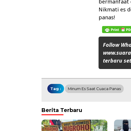
bermanfaat d
Nikmati es d
panas!
Follow Wh
www.suaran
terbaru set
Tag :
Minum Es Saat Cuaca Panas
Berita Terbaru