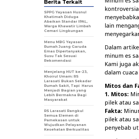
Minum es sa
Berita Terkait
kontroversi
SPPG Yayasan Husnul
menyebabkan
Khatimah Diduga
Abaikan Standar IPAL,
lain mengang
Warga Khawatir Limbah
Cemari Lingkungan
menyegarkan 
Menu MBG Yayasan
Dalam artike
Rumah Juang Garuda
Emas Dipertanyakan,
minum es saa
Susu Tak Sesuai
Rekomendasi
Kami juga a
dalam cuaca
Menjelang HUT ke-23,
Khoirul Umam: RS
Larasati Bukan Sekadar
Mitos dan F
Rumah Sakit, Tapi Harus
Menjadi Bagian yang
1. Mitos:
Min
Lebih Bermakna Bagi
Masyarakat
pilek atau s
Fakta:
Minum
RS Larasati Rangkul
Semua Elemen di
pilek atau s
Pamekasan untuk
Wujudkan Pelayanan
penyebab uta
Kesehatan Berkualitas