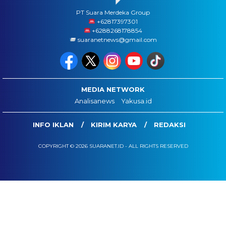
PT Suara Merdeka Group
‪+62817397301
+6288268178854
suaranetnews@gmail.com
MEDIA NETWORK
Analisanews
Yakusa.id
INFO IKLAN
KIRIM KARYA
REDAKSI
COPYRIGHT © 2026 SUARANET.ID - ALL RIGHTS RESERVED