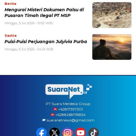
Berita
Mengurai Misteri Dokumen Palsu di
Pusaran Timah Ilegal PT MSP
Minggu, 5 Jul 2026 - 10:52 WIB
Sastra
Puisi-Puisi Perjuangan Julyivia Purba
Minggu, 5 Jul 2026 - 04:12 WIB
PT Suara Merdeka Group
‪+62817397301
+6288268178854
suaranetnews@gmail.com