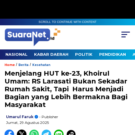
SCROLL TO CONTINUE WITH CONTENT
NASIONAL
KABAR DAERAH
POLITIK
PENDIDIKAN
/
/
Home
Berita
Kesehatan
Menjelang HUT ke-23, Khoirul
Umam: RS Larasati Bukan Sekadar
Rumah Sakit, Tapi Harus Menjadi
Bagian yang Lebih Bermakna Bagi
Masyarakat
Umarul Faruk
- Publisher
Jumat, 29 Agustus 2025