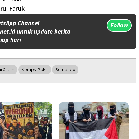
ul Faruk
atsApp Channel
Follow
et.id untuk update berita
iap hari
r Jatim
Korupsi Pokir
Sumenep