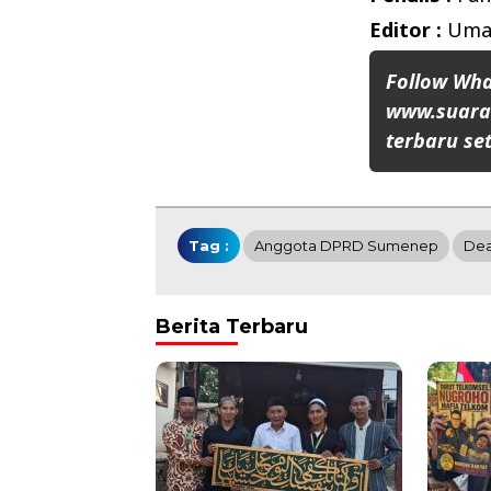
Editor :
Umar
Follow Wh
www.suaran
terbaru set
Tag :
Anggota DPRD Sumenep
Dea
Berita Terbaru