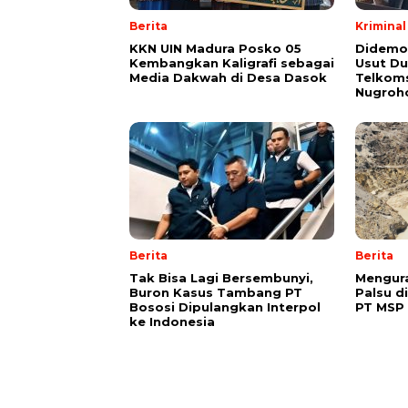
Berita
Kriminal
KKN UIN Madura Posko 05
Didemo
Kembangkan Kaligrafi sebagai
Usut Du
Media Dakwah di Desa Dasok
Telkoms
Nugroh
Berita
Berita
Tak Bisa Lagi Bersembunyi,
Mengura
Buron Kasus Tambang PT
Palsu d
Bososi Dipulangkan Interpol
PT MSP
ke Indonesia