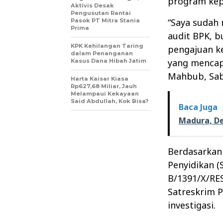
program kep
Aktivis Desak
Pengusutan Rantai
“Saya sudah
Pasok PT Mitra Stania
Prima
audit BPK, bu
KPK Kehilangan Taring
pengajuan k
dalam Penanganan
yang mencap
Kasus Dana Hibah Jatim
Mahbub, Sabt
Harta Kaisar Kiasa
Rp627,68 Miliar, Jauh
Melampaui Kekayaan
Said Abdullah, Kok Bisa?
Baca Juga
Madura, De
Berdasarkan
Penyidikan 
B/1391/X/RES
Satreskrim 
investigasi.