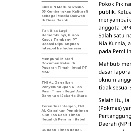
Pokok Pikira
KKN UIN Madura Posko
publik. Ketu
05 Kembangkan Kaligrafi
sebagai Media Dakwah
menyampaika
di Desa Dasok
anggota DPR
Tak Bisa Lagi
Salah satu n
Bersembunyi, Buron
Kasus Tambang PT
Nia Kurnia,
Bososi Dipulangkan
Interpol ke Indonesia
pada Pemili
Mengurai Misteri
Mahbub men
Dokumen Palsu di
Pusaran Timah Ilegal PT
dasar lapora
MSP
oknum anggot
TNI AL Gagalkan
tidak sesuai
Penyelundupan 6 Ton
Pasir Timah Ilegal Asal
Bangka di Jakarta Utara
Selain itu, 
Terendus Intelijen, TNI
(Pokmas) ya
AL Gagalkan Pengiriman
Pertanggungj
3,88 Ton Pasir Timah
Ilegal di Perairan Babel
Daerah (NPHD
Dugaan Timah Ilegal,