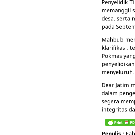
Penyelidik T
memanggil s
desa, serta 
pada Septem
Mahbub mend
klarifikasi,
Pokmas yang
penyelidika
menyeluruh.
Dear Jatim 
dalam pengel
segera memp
integritas d
Penulis :
Fah