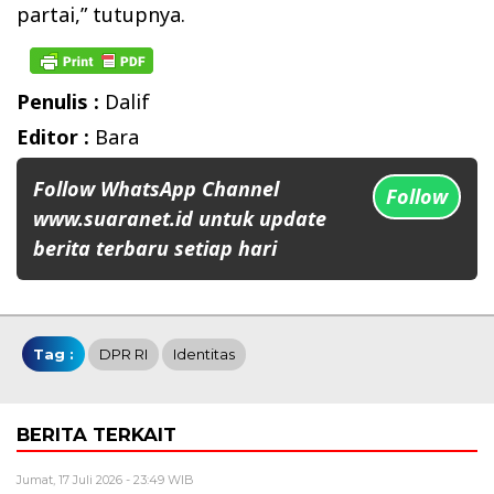
partai,” tutupnya.
Penulis :
Dalif
Editor :
Bara
Follow WhatsApp Channel
Follow
www.suaranet.id untuk update
berita terbaru setiap hari
Tag :
DPR RI
Identitas
BERITA TERKAIT
Jumat, 17 Juli 2026 - 23:49 WIB