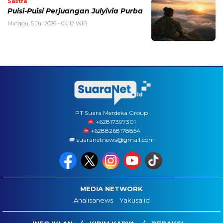
Sastra
Puisi-Puisi Perjuangan Julyivia Purba
Minggu, 5 Jul 2026 - 04:12 WIB
PT Suara Merdeka Group
‪+62817397301
+6288268178854
suaranetnews@gmail.com
MEDIA NETWORK
Analisanews
Yakusa.id