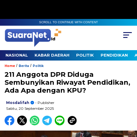
SCROLL TO CONTINUE WITH CONTENT
NASIONAL
KABAR DAERAH
POLITIK
PENDIDIKAN
/
/
Home
Berita
Politik
211 Anggota DPR Diduga
Sembunyikan Riwayat Pendidikan,
Ada Apa dengan KPU?
Mosdalifah
- Publisher
Sabtu, 20 September 2025