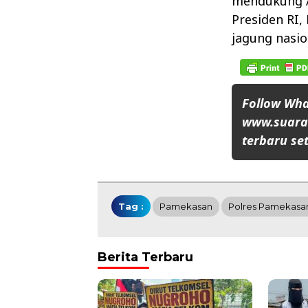
mendukung A
Presiden RI
jagung nasio
Follow Wh
www.suaran
terbaru set
Tag :
Pamekasan
Polres Pamekasa
Berita Terbaru