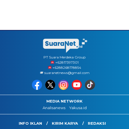
PT Suara Merdeka Group
‪+62817397301
+6288268178854
suaranetnews@gmail.com
MEDIA NETWORK
Analisanews
Yakusa.id
INFO IKLAN
KIRIM KARYA
REDAKSI