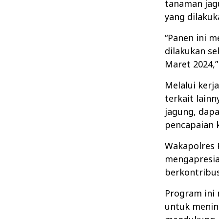
tanaman jag
yang dilakuk
“Panen ini m
dilakukan se
Maret 2024,
Melalui kerj
terkait lain
jagung, dapa
pencapaian 
Wakapolres 
mengapresia
berkontribu
Program ini
untuk menin