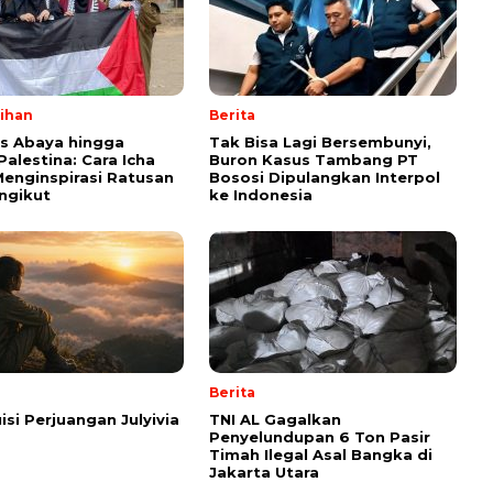
lihan
Berita
ps Abaya hingga
Tak Bisa Lagi Bersembunyi,
Palestina: Cara Icha
Buron Kasus Tambang PT
enginspirasi Ratusan
Bososi Dipulangkan Interpol
ngikut
ke Indonesia
Berita
isi Perjuangan Julyivia
TNI AL Gagalkan
Penyelundupan 6 Ton Pasir
Timah Ilegal Asal Bangka di
Jakarta Utara