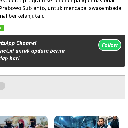
sta Cita program ketahanan pangan nasional
, Prabowo Subianto, untuk mencapai swasembada
nal berkelanjutan.
atsApp Channel
Follow
et.id untuk update berita
iap hari
n.