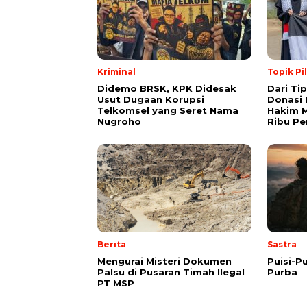
Kriminal
Topik Pi
Didemo BRSK, KPK Didesak
Dari Ti
Usut Dugaan Korupsi
Donasi 
Telkomsel yang Seret Nama
Hakim M
Nugroho
Ribu Pe
Berita
Sastra
Mengurai Misteri Dokumen
Puisi-Pu
Palsu di Pusaran Timah Ilegal
Purba
PT MSP