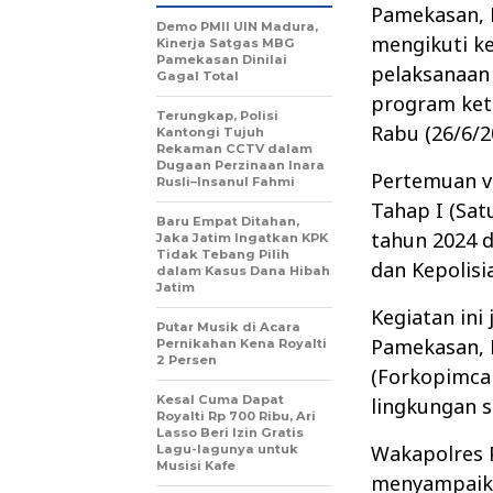
Pamekasan, K
Demo PMII UIN Madura,
mengikuti k
Kinerja Satgas MBG
Pamekasan Dinilai
pelaksanaan
Gagal Total
program ket
Terungkap, Polisi
Rabu (26/6/2
Kantongi Tujuh
Rekaman CCTV dalam
Dugaan Perzinaan Inara
Pertemuan v
Rusli–Insanul Fahmi
Tahap I (Sa
Baru Empat Ditahan,
tahun 2024 d
Jaka Jatim Ingatkan KPK
Tidak Tebang Pilih
dan Kepolisi
dalam Kasus Dana Hibah
Jatim
Kegiatan ini
Putar Musik di Acara
Pamekasan, 
Pernikahan Kena Royalti
2 Persen
(Forkopimcam
Kesal Cuma Dapat
lingkungan 
Royalti Rp 700 Ribu, Ari
Lasso Beri Izin Gratis
Wakapolres 
Lagu-lagunya untuk
Musisi Kafe
menyampaika