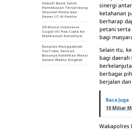
Heboh! Bank Jatim
sinergi anta
Pamekasan Tersandung
ketahanan pa
Skandal Pesta dan
Sawer LC di Kantor
berharap da
29 Musisi Indonesia
petani sert
Gugat UU Hak Cipta ke
bagi masyara
Mahkamah Konstitusi
Ronaldo Menggebrak
Selain itu, k
YouTube, Saluran
Barunya Kalahkan Messi
bagi daerah
dalam Waktu Singkat
berkelanjuta
berbagai pih
berjalan da
Baca Juga
10 Miliar M
Wakapolres