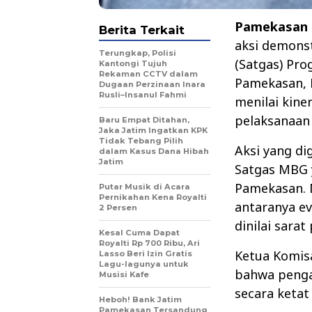
Pamekasan
Berita Terkait
aksi demonst
Terungkap, Polisi
(Satgas) Pro
Kantongi Tujuh
Rekaman CCTV dalam
Pamekasan, K
Dugaan Perzinaan Inara
Rusli–Insanul Fahmi
menilai kine
pelaksanaan
Baru Empat Ditahan,
Jaka Jatim Ingatkan KPK
Tidak Tebang Pilih
Aksi yang di
dalam Kasus Dana Hibah
Jatim
Satgas MBG 
Pamekasan. 
Putar Musik di Acara
Pernikahan Kena Royalti
antaranya e
2 Persen
dinilai sarat
Kesal Cuma Dapat
Royalti Rp 700 Ribu, Ari
Ketua Komis
Lasso Beri Izin Gratis
Lagu-lagunya untuk
bahwa penga
Musisi Kafe
secara ketat
Heboh! Bank Jatim
Pamekasan Tersandung