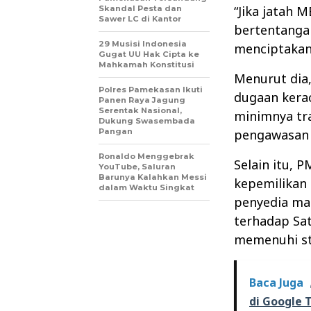
“Jika jatah 
Skandal Pesta dan
Sawer LC di Kantor
bertentanga
29 Musisi Indonesia
menciptakan 
Gugat UU Hak Cipta ke
Mahkamah Konstitusi
Menurut dia
Polres Pamekasan Ikuti
dugaan kera
Panen Raya Jagung
Serentak Nasional,
minimnya tr
Dukung Swasembada
Pangan
pengawasan 
Ronaldo Menggebrak
Selain itu, 
YouTube, Saluran
Barunya Kalahkan Messi
kepemilikan 
dalam Waktu Singkat
penyedia mak
terhadap Sa
memenuhi st
Baca Juga
di Google 