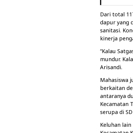
Dari total 
dapur yang 
sanitasi. Ko
kinerja pen
“Kalau Satga
mundur. Kala
Arisandi.
Mahasiswa j
berkaitan d
antaranya du
Kecamatan T
serupa di SD
Keluhan lain
Kecamatan K