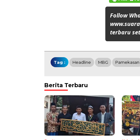
Follow Wh
www.suaran
terbaru set
Tag :
Headline
MBG
Pamekasan
Berita Terbaru