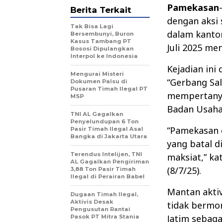
Pamekasan
Berita Terkait
dengan aksi
Tak Bisa Lagi
dalam kanto
Bersembunyi, Buron
Kasus Tambang PT
Juli 2025 me
Bososi Dipulangkan
Interpol ke Indonesia
Kejadian ini
Mengurai Misteri
“Gerbang Sa
Dokumen Palsu di
Pusaran Timah Ilegal PT
mempertanya
MSP
Badan Usaha 
TNI AL Gagalkan
Penyelundupan 6 Ton
“Pamekasan d
Pasir Timah Ilegal Asal
Bangka di Jakarta Utara
yang batal d
Terendus Intelijen, TNI
maksiat,” ka
AL Gagalkan Pengiriman
(8/7/25).
3,88 Ton Pasir Timah
Ilegal di Perairan Babel
Mantan akti
Dugaan Timah Ilegal,
Aktivis Desak
tidak bermor
Pengusutan Rantai
Jatim sebaga
Pasok PT Mitra Stania