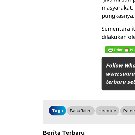
masyarakat,
pungkasnya.
Sementara it
dilakukan ole
Follow Wh
www.suaran
terbaru set
Tag :
Bank Jatim
Headline
Pame
Berita Terbaru