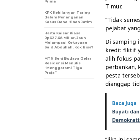
Prima
Timur.
KPK Kehilangan Taring
dalam Penanganan
“Tidak semes
Kasus Dana Hibah Jatim
pejabat yang
Harta Kaisar Kiasa
Rp627,68 Miliar, Jauh
Di samping i
Melampaui Kekayaan
Said Abdullah, Kok Bisa?
kredit fiktif
alih fokus p
MTN Seni Budaya Gelar
Residensi Menulis
perbankan, 
“Menggarami Tiga
Praja”
pesta terseb
dianggap tid
Baca Juga
Bupati dan
Demokrati
“Jika ini sa