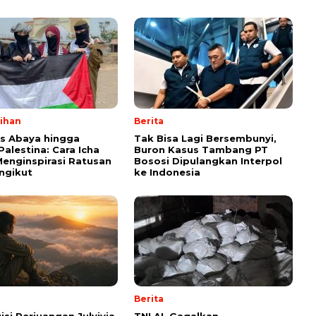
lihan
Berita
ps Abaya hingga
Tak Bisa Lagi Bersembunyi,
Palestina: Cara Icha
Buron Kasus Tambang PT
enginspirasi Ratusan
Bososi Dipulangkan Interpol
ngikut
ke Indonesia
Berita
isi Perjuangan Julyivia
TNI AL Gagalkan