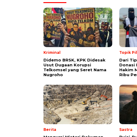
Kriminal
Topik Pi
Didemo BRSK, KPK Didesak
Dari Ti
Usut Dugaan Korupsi
Donasi 
Telkomsel yang Seret Nama
Hakim M
Nugroho
Ribu Pe
Berita
Sastra
Mengurai Misteri Dokumen
Puisi-Pu