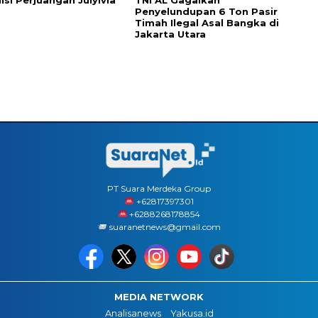
Penyelundupan 6 Ton Pasir
Timah Ilegal Asal Bangka di
Jakarta Utara
PT Suara Merdeka Group
‪+62817397301
+6288268178854
suaranetnews@gmail.com
MEDIA NETWORK
Analisanews
Yakusa.id