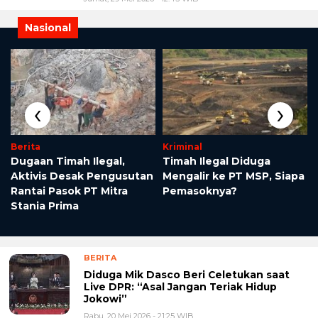
Nasional
‹
›
Berita
Kriminal
Dugaan Timah Ilegal,
Timah Ilegal Diduga
Aktivis Desak Pengusutan
Mengalir ke PT MSP, Siapa
Rantai Pasok PT Mitra
Pemasoknya?
Stania Prima
BERITA
Diduga Mik Dasco Beri Celetukan saat
Live DPR: “Asal Jangan Teriak Hidup
Jokowi”
Rabu, 20 Mei 2026 - 21:25 WIB