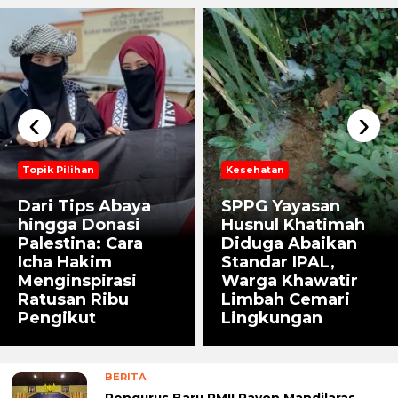
‹
›
Topik Pilihan
Kesehatan
Dari Tips Abaya
SPPG Yayasan
hingga Donasi
Husnul Khatimah
Palestina: Cara
Diduga Abaikan
Icha Hakim
Standar IPAL,
Menginspirasi
Warga Khawatir
Ratusan Ribu
Limbah Cemari
Pengikut
Lingkungan
BERITA
Pengurus Baru PMII Rayon Mandilaras