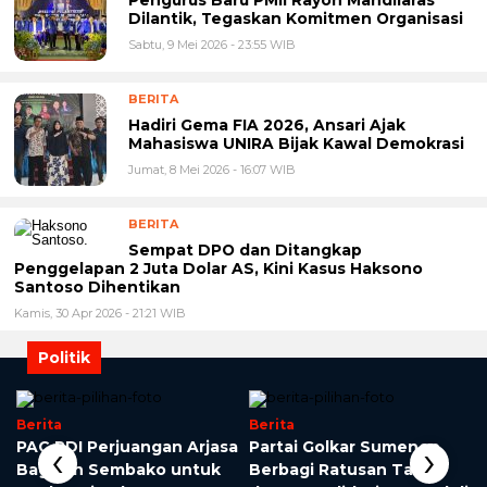
Dilantik, Tegaskan Komitmen Organisasi
Sabtu, 9 Mei 2026 - 23:55 WIB
BERITA
Hadiri Gema FIA 2026, Ansari Ajak
Mahasiswa UNIRA Bijak Kawal Demokrasi
Jumat, 8 Mei 2026 - 16:07 WIB
BERITA
Sempat DPO dan Ditangkap
Penggelapan 2 Juta Dolar AS, Kini Kasus Haksono
Santoso Dihentikan
Kamis, 30 Apr 2026 - 21:21 WIB
Politik
Berita
Berita
‹
›
o
PAC PDI Perjuangan Arjasa
Partai Golkar Sumenep
Bagikan Sembako untuk
Berbagi Ratusan Takjil