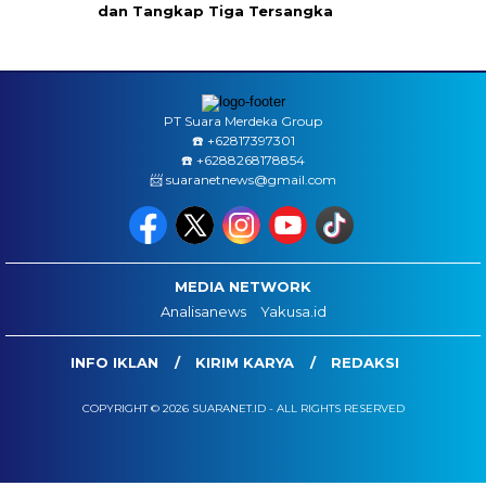
dan Tangkap Tiga Tersangka
PT Suara Merdeka Group
☎️ ‪+62817397301
☎️ +6288268178854
📨 suaranetnews@gmail.com
MEDIA NETWORK
Analisanews
Yakusa.id
INFO IKLAN
KIRIM KARYA
REDAKSI
COPYRIGHT © 2026 SUARANET.ID - ALL RIGHTS RESERVED