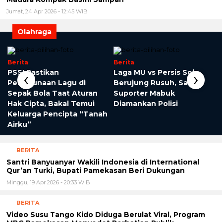
Jumat, 24 Apr 2026 - 12:45 WIB
Olahraga
Berita
Berita
‹
›
PSSI Pastikan
Laga MU vs Persis Solo
Penggunaan Lagu di
Berujung Rusuh, Satu
Sepak Bola Taat Aturan
Suporter Mabuk
Hak Cipta, Bakal Temui
Diamankan Polisi
Keluarga Pencipta “Tanah
Airku”
BERITA
Santri Banyuanyar Wakili Indonesia di International
Qur’an Turki, Bupati Pamekasan Beri Dukungan
Minggu, 19 Apr 2026 - 20:33 WIB
BERITA
Video Susu Tango Kido Diduga Berulat Viral, Program