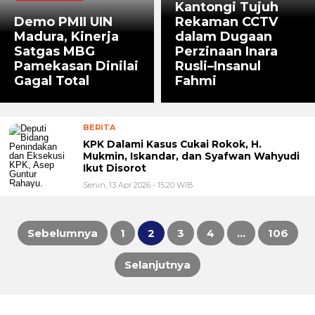
Kantongi Tujuh
Demo PMII UIN
Rekaman CCTV
Madura, Kinerja
dalam Dugaan
Satgas MBG
Perzinaan Inara
Pamekasan Dinilai
Rusli–Insanul
Gagal Total
Fahmi
BERITA
KPK Dalami Kasus Cukai Rokok, H.
Mukmin, Iskandar, dan Syafwan Wahyudi
Ikut Disorot
Senin, 13 Apr 2026 - 15:20 WIB
Sebelumnya
1
2
3
4
…
106
Paginasi
Selanjutnya
pos