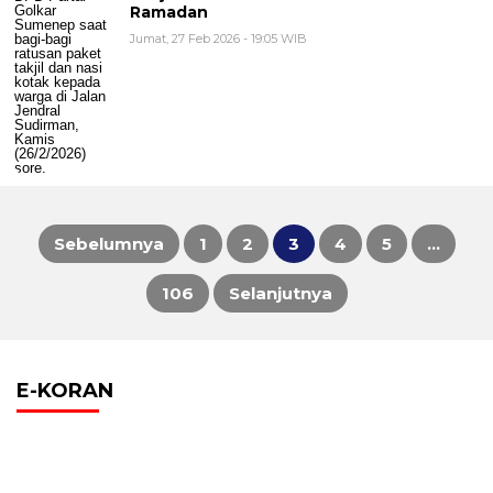
Ramadan
Jumat, 27 Feb 2026 - 19:05 WIB
Sebelumnya
1
2
3
4
5
…
Paginasi
106
Selanjutnya
pos
E-KORAN