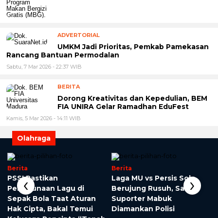
ADVERTORIAL
UMKM Jadi Prioritas, Pemkab Pamekasan
Rancang Bantuan Permodalan
Sabtu, 7 Mar 2026 - 22:37 WIB
BERITA
Dorong Kreativitas dan Kepedulian, BEM
FIA UNIRA Gelar Ramadhan EduFest
Kamis, 5 Mar 2026 - 14:11 WIB
Olahraga
Berita
Berita
‹
›
PSSI Pastikan
Laga MU vs Persis Solo
Penggunaan Lagu di
Berujung Rusuh, Satu
Sepak Bola Taat Aturan
Suporter Mabuk
Hak Cipta, Bakal Temui
Diamankan Polisi