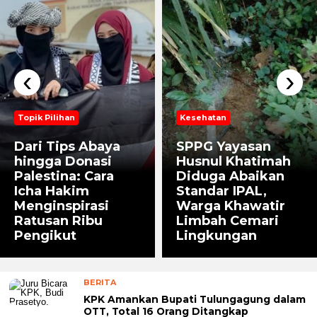
‹
›
Topik Pilihan
Kesehatan
Dari Tips Abaya
SPPG Yayasan
hingga Donasi
Husnul Khatimah
Palestina: Cara
Diduga Abaikan
Icha Hakim
Standar IPAL,
Menginspirasi
Warga Khawatir
Ratusan Ribu
Limbah Cemari
Pengikut
Lingkungan
BERITA
KPK Amankan Bupati Tulungagung dalam
OTT, Total 16 Orang Ditangkap