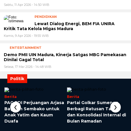
Sabtu, 11 Apr 2026 - 14:50 WIB
PENDIDIKAN
Lewat Dialog Energi, BEM FIA UNIRA
Kritik Tata Kelola Migas Madura
Kamis, 9 Apr 2026 - 19:55 WIB
ENTERTAINMENT
Demo PMII UIN Madura, Kinerja Satgas MBG Pamekasan
Dinilai Gagal Total
Selasa, 17 Mar 2026 - 14:48 WIB
Politik
Berita
Berita
‹
›
o
PAC PDI Perjuangan Arjasa
Partai Golkar Sumenep
Bagikan Sembako untuk
Berbagi Ratusan Takjil
Anak Yatim dan Kaum
dan Konsolidasi Internal di
Duafa
Bulan Ramadan