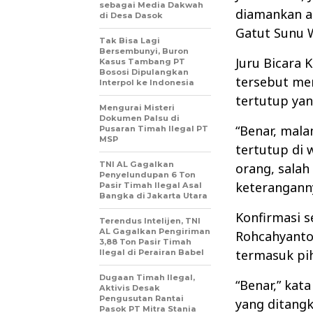
sebagai Media Dakwah
diamankan a
di Desa Dasok
Gatut Sunu 
Tak Bisa Lagi
Bersembunyi, Buron
Juru Bicara 
Kasus Tambang PT
Bososi Dipulangkan
tersebut mer
Interpol ke Indonesia
tertutup yan
Mengurai Misteri
Dokumen Palsu di
“Benar, mala
Pusaran Timah Ilegal PT
MSP
tertutup di
TNI AL Gagalkan
orang, salah
Penyelundupan 6 Ton
keteranganny
Pasir Timah Ilegal Asal
Bangka di Jakarta Utara
Konfirmasi s
Terendus Intelijen, TNI
AL Gagalkan Pengiriman
Rohcahyanto
3,88 Ton Pasir Timah
termasuk pi
Ilegal di Perairan Babel
Dugaan Timah Ilegal,
“Benar,” kata
Aktivis Desak
Pengusutan Rantai
yang ditangk
Pasok PT Mitra Stania