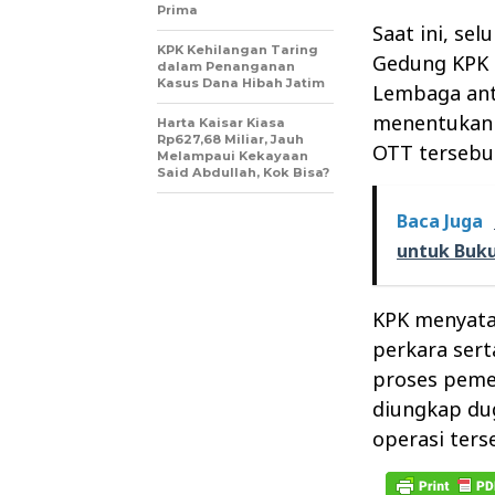
Prima
Saat ini, se
KPK Kehilangan Taring
Gedung KPK d
dalam Penanganan
Kasus Dana Hibah Jatim
Lembaga anti
menentukan 
Harta Kaisar Kiasa
Rp627,68 Miliar, Jauh
OTT tersebu
Melampaui Kekayaan
Said Abdullah, Kok Bisa?
Baca Juga
untuk Buku
KPK menyata
perkara sert
proses peme
diungkap du
operasi ters