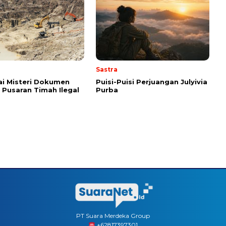
Sastra
i Misteri Dokumen
Puisi-Puisi Perjuangan Julyivia
i Pusaran Timah Ilegal
Purba
PT Suara Merdeka Group
‪+62817397301