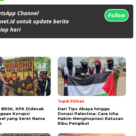
atsApp Channel
Follow
et.id untuk update berita
iap hari
Topik Pilihan
 BRSK, KPK Didesak
Dari Tips Abaya hingga
gaan Korupsi
Donasi Palestina: Cara Icha
el yang Seret Nama
Hakim Menginspirasi Ratusan
o
Ribu Pengikut