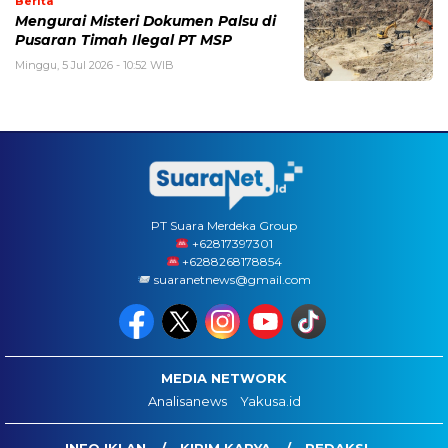
Berita
Mengurai Misteri Dokumen Palsu di
Pusaran Timah Ilegal PT MSP
Minggu, 5 Jul 2026 - 10:52 WIB
PT Suara Merdeka Group
‪+62817397301
+6288268178854
suaranetnews@gmail.com
MEDIA NETWORK
Analisanews
Yakusa.id