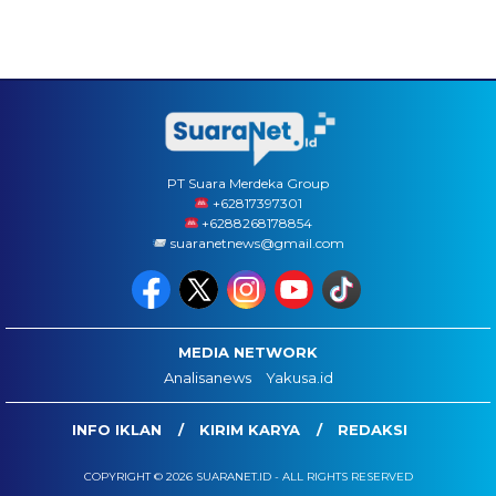
PT Suara Merdeka Group
‪+62817397301
+6288268178854
suaranetnews@gmail.com
MEDIA NETWORK
Analisanews
Yakusa.id
INFO IKLAN
KIRIM KARYA
REDAKSI
COPYRIGHT © 2026 SUARANET.ID - ALL RIGHTS RESERVED