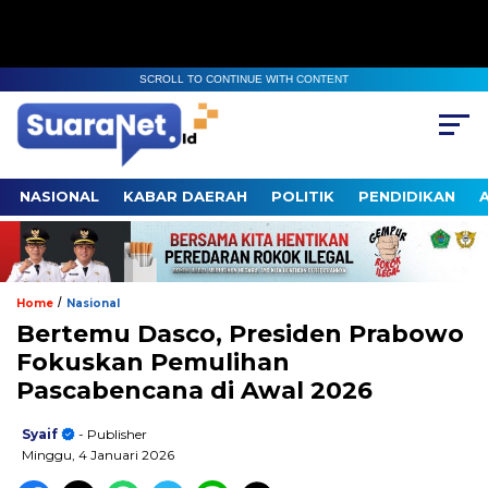
SCROLL TO CONTINUE WITH CONTENT
NASIONAL
KABAR DAERAH
POLITIK
PENDIDIKAN
/
Home
Nasional
Bertemu Dasco, Presiden Prabowo
Fokuskan Pemulihan
Pascabencana di Awal 2026
Syaif
- Publisher
Minggu, 4 Januari 2026