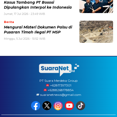
Kasus Tambang PT Bososi
Dipulangkan Interpol ke Indonesia
Jumat, 17 Jul 2026 - 23:49 WIB
Berita
Mengurai Misteri Dokumen Palsu di
Pusaran Timah Ilegal PT MSP
Minggu, 5 Jul 2026 - 10:52 WIB
PT Suara Merdeka Group
‪+62817397301
+6288268178854
suaranetnews@gmail.com