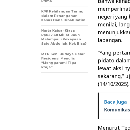
bahwa kehad
Prima
memperlihat
KPK Kehilangan Taring
negeri yang 
dalam Penanganan
Kasus Dana Hibah Jatim
menilai, la
Harta Kaisar Kiasa
menunjukkan
Rp627,68 Miliar, Jauh
lapangan.
Melampaui Kekayaan
Said Abdullah, Kok Bisa?
“Yang pertam
MTN Seni Budaya Gelar
Residensi Menulis
pidato dalam
“Menggarami Tiga
lewat aksi n
Praja”
sekarang,” u
(14/10/2025).
Baca Juga
Komunikasi
Menurut Tedd