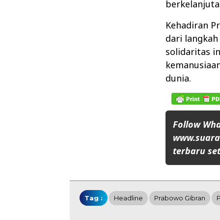
berkelanjuta
Kehadiran P
dari langkah
solidaritas 
kemanusiaan
dunia.
Follow Wh
www.suaran
terbaru set
Tag :
Headline
Prabowo Gibran