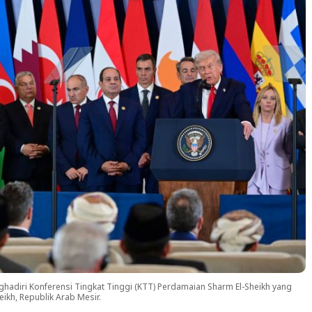
hadiri Konferensi Tingkat Tinggi (KTT) Perdamaian Sharm El-Sheikh yang
eikh, Republik Arab Mesir.