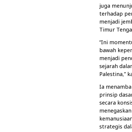
juga menunj
terhadap pe
menjadi jem
Timur Tenga
“Ini momentu
bawah kepem
menjadi pen
sejarah dal
Palestina,” k
Ia menambah
prinsip dasar
secara konsi
menegaskan 
kemanusiaan
strategis d