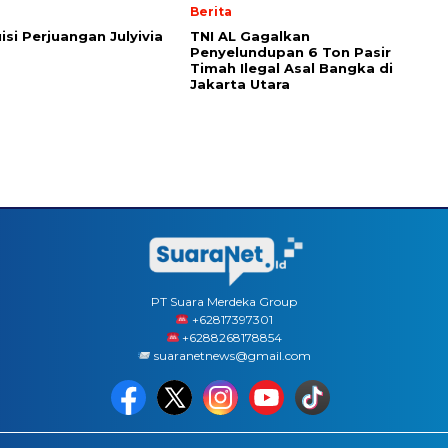
Berita
isi Perjuangan Julyivia
TNI AL Gagalkan
Penyelundupan 6 Ton Pasir
Timah Ilegal Asal Bangka di
Jakarta Utara
PT Suara Merdeka Group
‪+62817397301
+6288268178854
suaranetnews@gmail.com