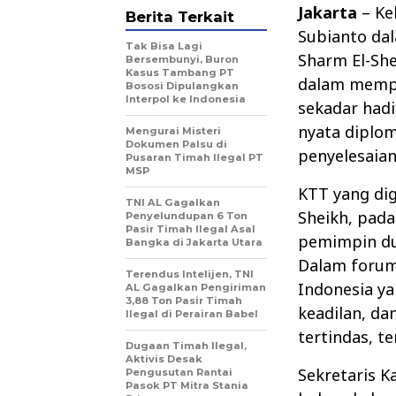
Jakarta
– Ke
Berita Terkait
Subianto dal
Tak Bisa Lagi
Sharm El-She
Bersembunyi, Buron
Kasus Tambang PT
dalam mempe
Bososi Dipulangkan
Interpol ke Indonesia
sekadar hadi
nyata diplo
Mengurai Misteri
Dokumen Palsu di
penyelesaian 
Pusaran Timah Ilegal PT
MSP
KTT yang dig
TNI AL Gagalkan
Sheikh, pada
Penyelundupan 6 Ton
Pasir Timah Ilegal Asal
pemimpin dun
Bangka di Jakarta Utara
Dalam forum
Terendus Intelijen, TNI
Indonesia y
AL Gagalkan Pengiriman
3,88 Ton Pasir Timah
keadilan, d
Ilegal di Perairan Babel
tertindas, t
Dugaan Timah Ilegal,
Aktivis Desak
Sekretaris K
Pengusutan Rantai
Pasok PT Mitra Stania