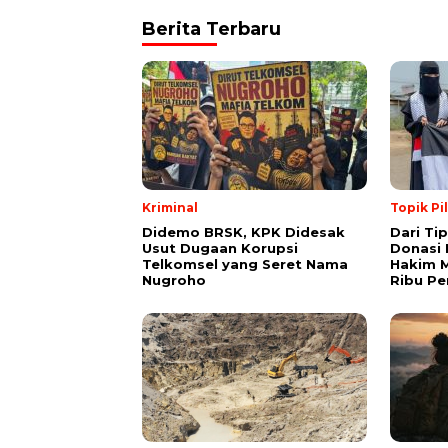
Berita Terbaru
Kriminal
Topik Pi
Didemo BRSK, KPK Didesak
Dari Ti
Usut Dugaan Korupsi
Donasi 
Telkomsel yang Seret Nama
Hakim M
Nugroho
Ribu Pe