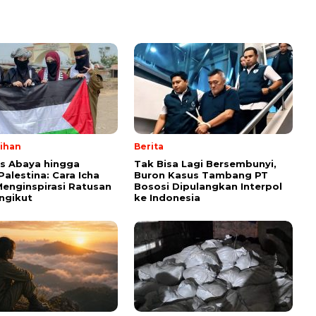
lihan
Berita
ps Abaya hingga
Tak Bisa Lagi Bersembunyi,
Palestina: Cara Icha
Buron Kasus Tambang PT
enginspirasi Ratusan
Bososi Dipulangkan Interpol
ngikut
ke Indonesia