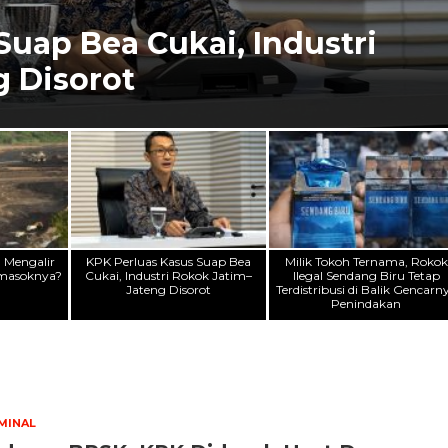
Suap Bea Cukai, Industri
 Disorot
a Mengalir
KPK Perluas Kasus Suap Bea
Milik Tokoh Ternama, Rokok
emasoknya?
Cukai, Industri Rokok Jatim–
Ilegal Sendang Biru Tetap
Jateng Disorot
Terdistribusi di Balik Gencarn
Penindakan
MINAL