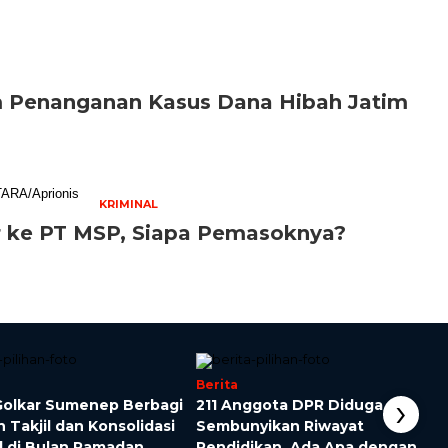
m Penanganan Kasus Dana Hibah Jatim
KRIMINAL
r ke PT MSP, Siapa Pemasoknya?
Berita
›
 Golkar Sumenep Berbagi
211 Anggota DPR Diduga
 Takjil dan Konsolidasi
Sembunyikan Riwayat
l di Bulan Ramadan
Pendidikan, Ada Apa dengan