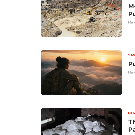
Me
P
Ming
SA
Pu
Ming
BER
T
Pa