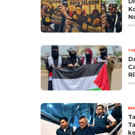
D
K
N
Seni
TOP
Da
Ca
R
Rabu
BER
Ta
T
ke