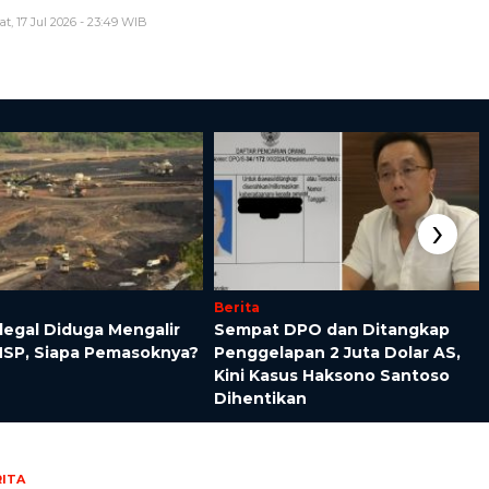
t, 17 Jul 2026 - 23:49 WIB
›
Berita
legal Diduga Mengalir
Sempat DPO dan Ditangkap
MSP, Siapa Pemasoknya?
Penggelapan 2 Juta Dolar AS,
Kini Kasus Haksono Santoso
Dihentikan
ITA