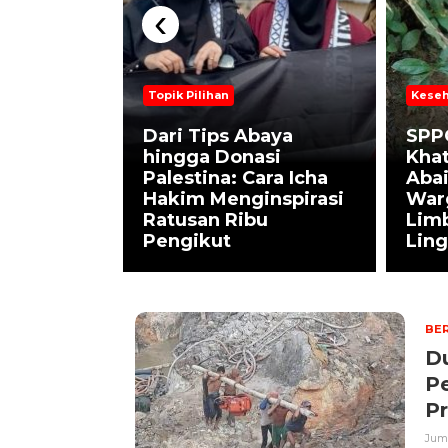
‹
Topik Pilihan
Keseh
ah Status
Dari Tips Abaya
SPP
Siang Hari
hingga Donasi
Kha
? Ini 5
Palestina: Cara Icha
Abai
lu
Hakim Menginspirasi
War
enurut
Ratusan Ribu
Lim
Pengikut
Lin
BER
Du
Pe
P
Juma