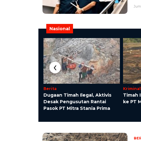
Juma
Nasional
‹
Berita
Kriminal
ofesional Turun
Dugaan Timah Ilegal, Aktivis
Timah I
 Makan Bergizi
Desak Pengusutan Rantai
ke PT 
Pasok PT Mitra Stania Prima
BER