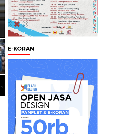
Milik Tokoh Ternama, Rok
Biru Tetap Terdistribusi d
Penindakan
E-KORAN
ya