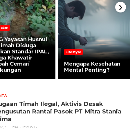
›
atan
G Yayasan Husnul
timah Diduga
kan Standar IPAL,
Lifestyle
ga Khawatir
bah Cemari
Mengapa Kesehatan
gkungan
Mental Penting?
ITA
gaan Timah Ilegal, Aktivis Desak
ngusutan Rantai Pasok PT Mitra Stania
rima
t, 3 Jul 2026 - 12:29 WIB