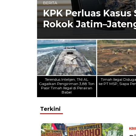
BERITA
 Siapa
KPK Perluas Kasus 
Rokok Jatim–Jateng
Terendus Intelijen, TNI AL
Timah Ilegal Didug
Gagalkan Pengiriman 3,88 Ton
ke PT MSP, Siapa P
Pasir Timah Ilegal di Perairan
Babel
Terkini
KRI