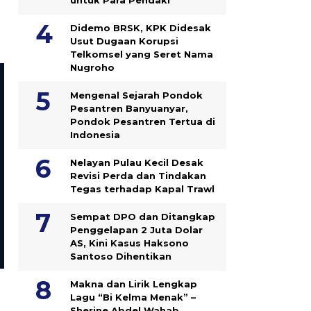
Didemo BRSK, KPK Didesak
Usut Dugaan Korupsi
Telkomsel yang Seret Nama
Nugroho
Mengenal Sejarah Pondok
Pesantren Banyuanyar,
Pondok Pesantren Tertua di
Indonesia
Nelayan Pulau Kecil Desak
Revisi Perda dan Tindakan
Tegas terhadap Kapal Trawl
Nasional
Nasional
Aktivis Jatim Nilai KUHP Baru
Jambi di Ambang Benca
Sempat DPO dan Ditangkap
Berpotensi Membungkam Kritik
Ekologis, WALHI Catat Ha
Penggelapan 2 Juta Dolar
Publik
Juta Hektar Tutupan La
AS, Kini Kasus Haksono
Hilang
Santoso Dihentikan
Makna dan Lirik Lengkap
Lagu “Bi Kelma Menak” –
Sherine Abdel Wahab