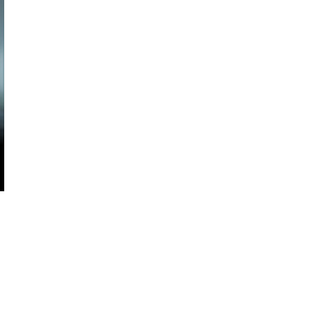
Berita
Dinilai Merusak
Norma dan Mora
Lifestyle
Gunung Waru
Seni Hidup “Slow
Pamekasan Dit
Living” di Era Modern
Setelah Viral