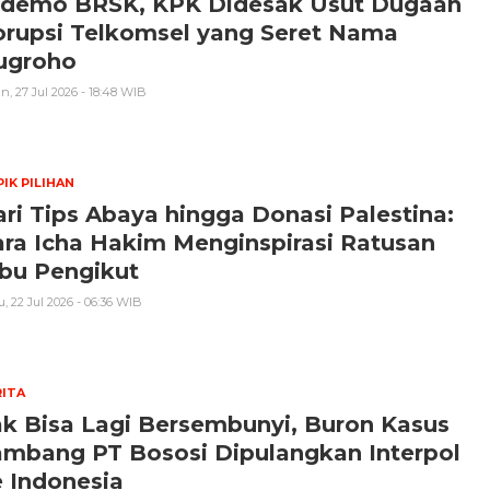
idemo BRSK, KPK Didesak Usut Dugaan
orupsi Telkomsel yang Seret Nama
ugroho
n, 27 Jul 2026 - 18:48 WIB
IK PILIHAN
ri Tips Abaya hingga Donasi Palestina:
ra Icha Hakim Menginspirasi Ratusan
ibu Pengikut
, 22 Jul 2026 - 06:36 WIB
ITA
k Bisa Lagi Bersembunyi, Buron Kasus
ambang PT Bososi Dipulangkan Interpol
 Indonesia