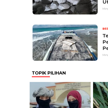
U
Ming
BER
Te
Pe
Pe
Ming
TOPIK PILIHAN