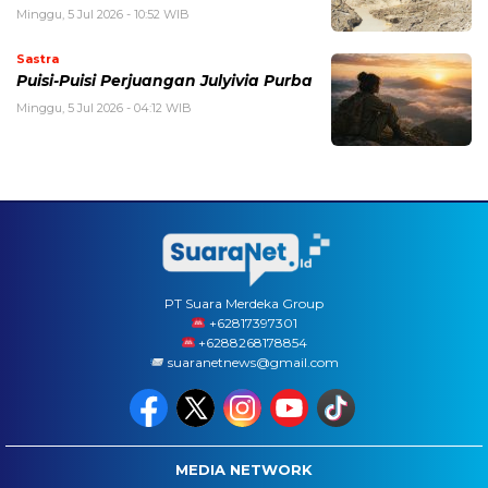
Minggu, 5 Jul 2026 - 10:52 WIB
Sastra
Puisi-Puisi Perjuangan Julyivia Purba
Minggu, 5 Jul 2026 - 04:12 WIB
PT Suara Merdeka Group
‪+62817397301
+6288268178854
suaranetnews@gmail.com
MEDIA NETWORK