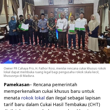
Owner PR Cahaya Pro, H. Fathor Rosi, menilai rencana cukai khusus rokok
lokal dapat membuka ruang legal bagi pengusaha rokok skala kecil,
khususnya di Madura.
Pamekasan
– Rencana pemerintah
memperkenalkan cukai khusus baru untuk
menata
rokok lokal
dan ilegal sebagai lapisan
tarif baru dalam Cukai Hasil Tembakau (CHT)