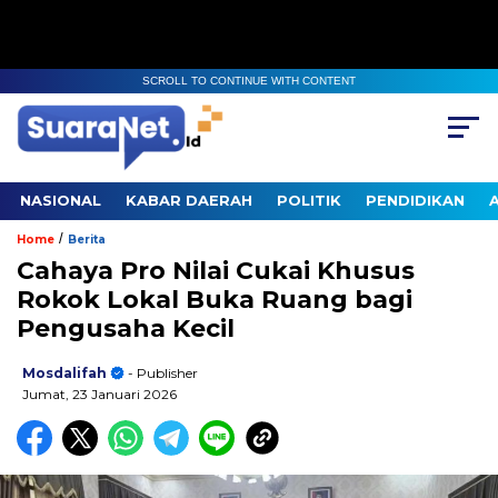
SCROLL TO CONTINUE WITH CONTENT
NASIONAL
KABAR DAERAH
POLITIK
PENDIDIKAN
/
Home
Berita
Cahaya Pro Nilai Cukai Khusus
Rokok Lokal Buka Ruang bagi
Pengusaha Kecil
Mosdalifah
- Publisher
Jumat, 23 Januari 2026