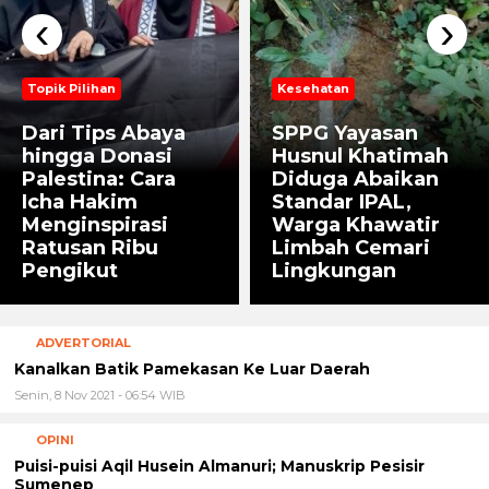
‹
›
Topik Pilihan
Kesehatan
Dari Tips Abaya
SPPG Yayasan
hingga Donasi
Husnul Khatimah
Palestina: Cara
Diduga Abaikan
Icha Hakim
Standar IPAL,
Menginspirasi
Warga Khawatir
Ratusan Ribu
Limbah Cemari
Pengikut
Lingkungan
ADVERTORIAL
Kanalkan Batik Pamekasan Ke Luar Daerah
Senin, 8 Nov 2021 - 06:54 WIB
OPINI
Puisi-puisi Aqil Husein Almanuri; Manuskrip Pesisir
Sumenep