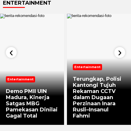
ENTERTAINMENT
‹
›
Entertainment
Terungkap, Polisi
Entertainment
Kantongi Tujuh
Demo PMII UIN
Rekaman CCTV
Madura, Kinerja
dalam Dugaan
Satgas MBG
Perzinaan Inara
Pamekasan Dinilai
Rusli–Insanul
Gagal Total
Fahmi