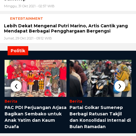
Minggu, 31 Okt 2021 - 02:57 WIB
ENTERTAINMENT
Lebih Dekat Mengenal Putri Marino, Artis Cantik yang
Mendapat Berbagai Pengghargaan Bergengsi
Jumat, 29 Okt 2021 - 09:12 WIB
Politik
o
‹
›
Berita
Berita
PAC PDI Perjuangan Arjasa
Partai Golkar Sumenep
Bagikan Sembako untuk
Berbagi Ratusan Takjil
Anak Yatim dan Kaum
dan Konsolidasi Internal di
Duafa
Bulan Ramadan