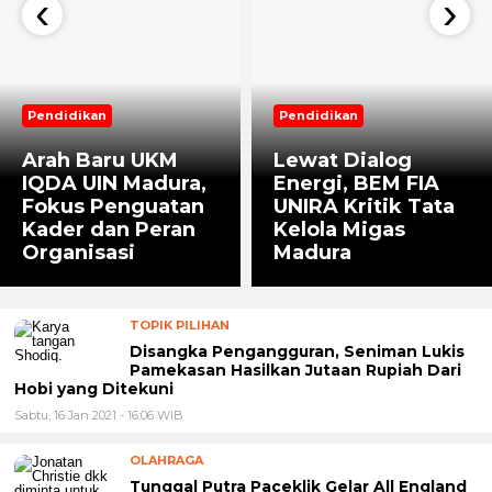
‹
›
Pendidikan
Pendidikan
Arah Baru UKM
Lewat Dialog
IQDA UIN Madura,
Energi, BEM FIA
Fokus Penguatan
UNIRA Kritik Tata
Kader dan Peran
Kelola Migas
Organisasi
Madura
TOPIK PILIHAN
Disangka Pengangguran, Seniman Lukis
Pamekasan Hasilkan Jutaan Rupiah Dari
Hobi yang Ditekuni
Sabtu, 16 Jan 2021 - 16:06 WIB
OLAHRAGA
Tunggal Putra Paceklik Gelar All England