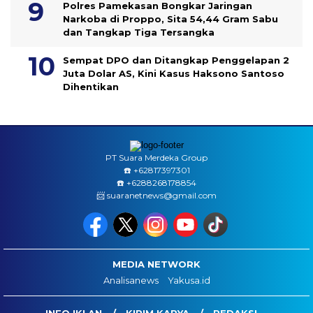
Polres Pamekasan Bongkar Jaringan
Narkoba di Proppo, Sita 54,44 Gram Sabu
dan Tangkap Tiga Tersangka
Sempat DPO dan Ditangkap Penggelapan 2
Juta Dolar AS, Kini Kasus Haksono Santoso
Dihentikan
PT Suara Merdeka Group
☎️ ‪+62817397301
☎️ +6288268178854
📨 suaranetnews@gmail.com
MEDIA NETWORK
Analisanews
Yakusa.id
INFO IKLAN
KIRIM KARYA
REDAKSI