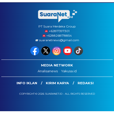
PT Suara Merdeka Group
‪+62817397301
+6288268178854
suaranetnews@gmail.com
MEDIA NETWORK
Analisanews
Yakusa.id
INFO IKLAN
KIRIM KARYA
REDAKSI
COPYRIGHT © 2026 SUARANET.ID - ALL RIGHTS RESERVED