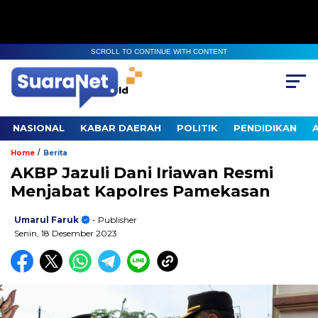
SCROLL TO CONTINUE WITH CONTENT
NASIONAL
KABAR DAERAH
POLITIK
PENDIDIKAN
/
Home
Berita
AKBP Jazuli Dani Iriawan Resmi
Menjabat Kapolres Pamekasan
Umarul Faruk
- Publisher
Senin, 18 Desember 2023