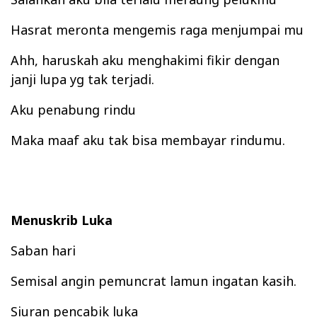
Hasrat
meronta mengemis raga
menjumpai
mu
Ahh,
haruskah ak
u
menghakimi
fikir
dengan
janji lupa
yg tak t
erjadi.
Aku
penabung r
indu
Maka ma
af aku tak b
i
sa membayar rindumu.
Menuskrib Luka
Saban hari
Semisal
angin
pemuncrat lamun ingatan kasih.
Siuran pen
c
abik l
uka