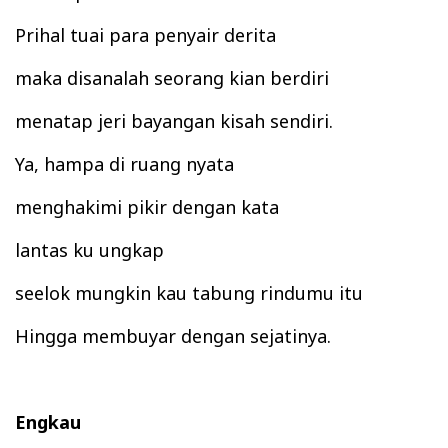
Prihal t
uai
para penyair
derita
maka disanalah seorang kian berdiri
menatap jeri bayangan
kisah
s
endiri.
Ya, ham
pa di ruang nyata
meng
hakimi pikir dengan kata
l
antas ku ungkap
seelok m
ungk
in kau tabung rindumu itu
Hingga membuyar dengan sejatinya.
Engkau