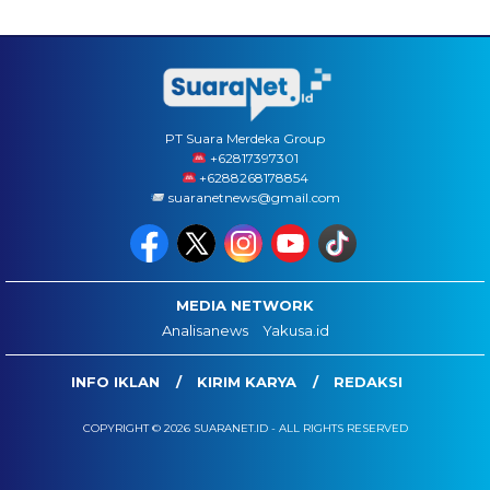
PT Suara Merdeka Group
‪+62817397301
+6288268178854
suaranetnews@gmail.com
MEDIA NETWORK
Analisanews
Yakusa.id
INFO IKLAN
KIRIM KARYA
REDAKSI
COPYRIGHT © 2026 SUARANET.ID - ALL RIGHTS RESERVED