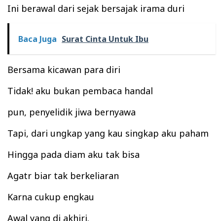
Ini
berawal d
ari sejak b
ersajak irama duri
Baca Juga
Surat Cinta Untuk Ibu
Bersama ki
ca
wan para diri
T
ida
k
! aku bukan
pembaca handal
pun, p
enyelidik ji
wa
b
ernyawa
Tapi, dari ung
kap yang kau
singkap aku paham
H
ingga pa
da diam a
ku tak
bisa
Agatr
biar tak berk
eliaran
Karna cukup engka
u
Awal
yang d
i akhi
ri
.