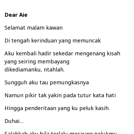
Dear Aie
Selamat
malam kawa
n
Di tengah kerin
d
uan yang
memuncak
Aku
kemb
ali had
ir
se
kedar men
genang kisah
y
a
ng s
eirin
g mem
ba
yang
di
k
ediamanku,
n
tahlah.
Sungguh aku
tau pemungkasnya
Namun
pikir
tak
yakin pada
tutur kata
hati
Hingga
penderitaan
yang
ku
peluk kasih.
Duhai…
Sal
ahkah aku bila t
erlalu meraung pelukmu