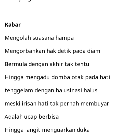
K
abar
Mengolah su
a
sana hampa
Mengorbankan hak deti
k pada diam
Bermula
d
engan akhir tak tentu
Hingga mengadu domba otak pada hati
tenggelam dengan halusi
nasi halus
meski irisan hati tak
pernah
membuyar
A
dalah ucap berbisa
H
ingga l
angit m
enguarkan duka