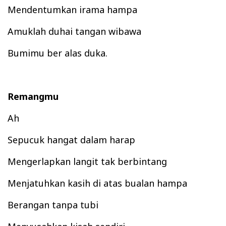
Mendentumkan irama
hampa
Amuklah duhai tangan wibawa
Bumimu ber alas duka.
Remangmu
Ah
Sepucuk hangat dalam h
arap
Mengerlapkan langit tak be
rbin
tang
Menjatuhkan kasih di atas b
ualan ham
pa
Berangan t
anpa tubi