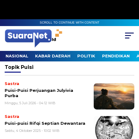
SCROLL TO CONTINUE WITH CONTENT
NASIONAL
KABAR DAERAH
POLITIK
PENDIDIKAN
Topik
Puisi
Sastra
Puisi-Puisi Perjuangan Julyivia
Purba
Minggu, 5 Juli 2026 - 04:12 WIB
Sastra
Puisi-puisi Rifqi Septian Dewantara
Sabtu, 4 Oktober 2025 - 10:02 WIB