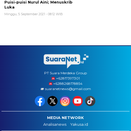
Puisi-puisi Nurul Aini; Menuskrib
Luka
Minggu, 5 September 2021 - 08:12 WIB
PT Suara Merdeka Group
‪+62817397301
+6288268178854
suaranetnews@gmail.com
MEDIA NETWORK
Analisanews
Yakusa.id