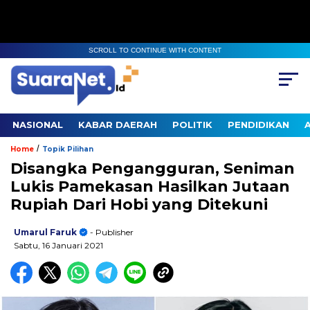
SCROLL TO CONTINUE WITH CONTENT
NASIONAL
KABAR DAERAH
POLITIK
PENDIDIKAN
/
Home
Topik Pilihan
Disangka Pengangguran, Seniman
Lukis Pamekasan Hasilkan Jutaan
Rupiah Dari Hobi yang Ditekuni
Umarul Faruk
- Publisher
Sabtu, 16 Januari 2021