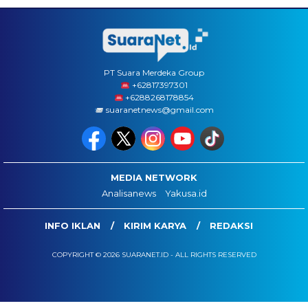
PT Suara Merdeka Group
‪+62817397301
+6288268178854
suaranetnews@gmail.com
MEDIA NETWORK
Analisanews
Yakusa.id
INFO IKLAN
KIRIM KARYA
REDAKSI
COPYRIGHT © 2026 SUARANET.ID - ALL RIGHTS RESERVED