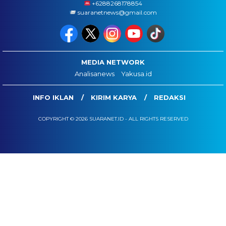
+6288268178854
suaranetnews@gmail.com
MEDIA NETWORK
Analisanews
Yakusa.id
INFO IKLAN
KIRIM KARYA
REDAKSI
COPYRIGHT © 2026 SUARANET.ID - ALL RIGHTS RESERVED