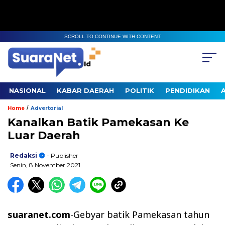
SCROLL TO CONTINUE WITH CONTENT
NASIONAL
KABAR DAERAH
POLITIK
PENDIDIKAN
/
Home
Advertorial
Kanalkan Batik Pamekasan Ke
Luar Daerah
Redaksi
- Publisher
Senin, 8 November 2021
suaranet.com
-Gebyar batik Pamekasan tahun