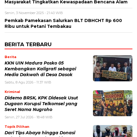
Masyarakat Tingkatkan Kewaspadaan Bencana Alam
Senin, 3 November 2025 - 21:40 WIB
Pemkab Pamekasan Salurkan BLT DBHCHT Rp 600
Ribu untuk Petani Tembakau
BERITA TERBARU
Berita
KKN UIN Madura Posko 05
Kembangkan Kaligrafi sebagai
Media Dakwah di Desa Dasok
Sabtu, 8 Agu 2026 - 11:37 WIB
Kriminal
Didemo BRSK, KPK Didesak Usut
Dugaan Korupsi Telkomsel yang
Seret Nama Nugroho
Senin, 27 Jul 2026 - 18:48 WIB
Topik Pilihan
Dari Tips Abaya hingga Donasi