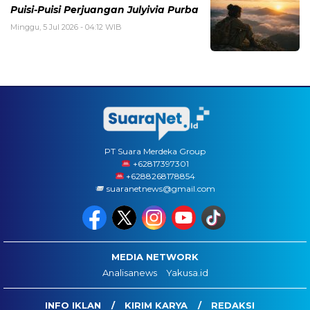
Puisi-Puisi Perjuangan Julyivia Purba
Minggu, 5 Jul 2026 - 04:12 WIB
PT Suara Merdeka Group
‪+62817397301
+6288268178854
suaranetnews@gmail.com
MEDIA NETWORK
Analisanews
Yakusa.id
INFO IKLAN
KIRIM KARYA
REDAKSI