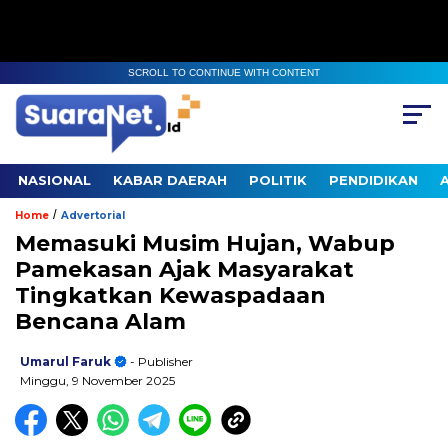
SCROLL TO CONTINUE WITH CONTENT
NASIONAL
KABAR DAERAH
POLITIK
PENDIDIKAN
/
Home
Advertorial
‎Memasuki Musim Hujan, Wabup
Pamekasan Ajak Masyarakat
Tingkatkan Kewaspadaan
Bencana Alam
Umarul Faruk
- Publisher
Minggu, 9 November 2025