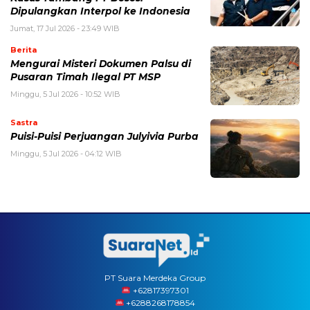
Dipulangkan Interpol ke Indonesia
Jumat, 17 Jul 2026 - 23:49 WIB
Berita
Mengurai Misteri Dokumen Palsu di
Pusaran Timah Ilegal PT MSP
Minggu, 5 Jul 2026 - 10:52 WIB
Sastra
Puisi-Puisi Perjuangan Julyivia Purba
Minggu, 5 Jul 2026 - 04:12 WIB
PT Suara Merdeka Group
‪+62817397301
+6288268178854