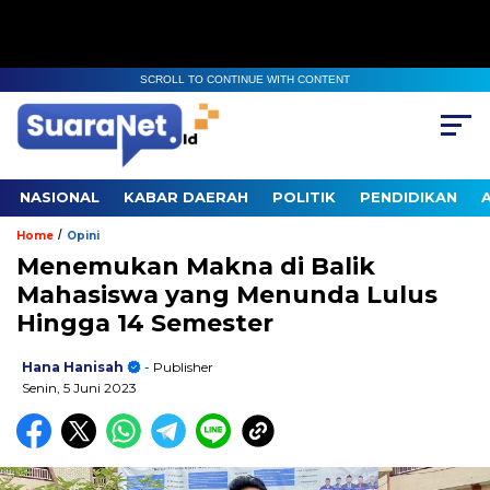
SCROLL TO CONTINUE WITH CONTENT
NASIONAL
KABAR DAERAH
POLITIK
PENDIDIKAN
/
Home
Opini
Menemukan Makna di Balik
Mahasiswa yang Menunda Lulus
Hingga 14 Semester
Hana Hanisah
- Publisher
Senin, 5 Juni 2023