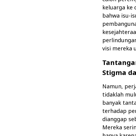
keluarga ke
bahwa isu-is
pembangunan
kesejahtera
perlindungan
visi mereka 
Tantanga
Stigma da
Namun, perj
tidaklah mul
banyak tanta
terhadap pe
dianggap seb
Mereka seri
hanya karena