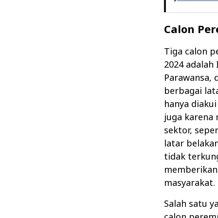
Calon Per
Tiga calon 
2024 adalah 
Parawansa, d
berbagai lat
hanya diakui
juga karena 
sektor, sepe
latar belak
tidak terku
memberikan 
masyarakat.
Salah satu y
calon perem