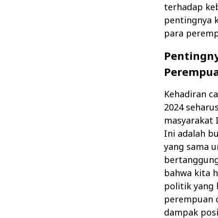
terhadap ke
pentingnya k
para peremp
Pentingny
Perempua
Kehadiran c
2024 seharu
masyarakat I
Ini adalah b
yang sama u
bertanggung 
bahwa kita 
politik yang
perempuan 
dampak posit