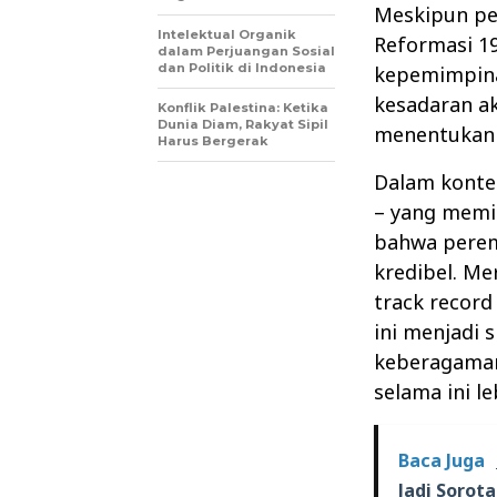
Meskipun pe
Intelektual Organik
Reformasi 19
dalam Perjuangan Sosial
dan Politik di Indonesia
kepemimpina
kesadaran a
Konflik Palestina: Ketika
Dunia Diam, Rakyat Sipil
menentukan 
Harus Bergerak
Dalam kontek
– yang memi
bahwa perem
kredibel. M
track record
ini menjadi 
keberagaman
selama ini le
Baca Juga
Jadi Sorot