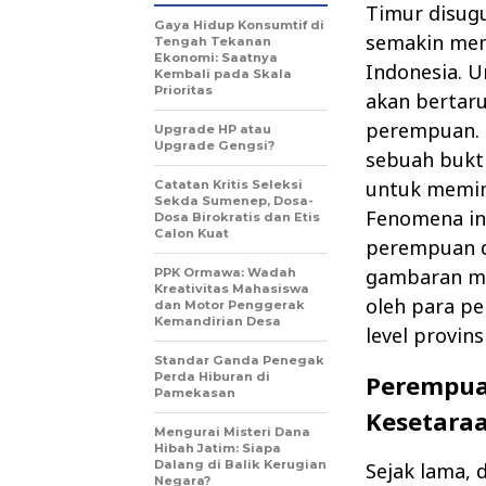
Timur disug
Gaya Hidup Konsumtif di
semakin mem
Tengah Tekanan
Ekonomi: Saatnya
Indonesia. U
Kembali pada Skala
Prioritas
akan bertar
perempuan. I
Upgrade HP atau
Upgrade Gengsi?
sebuah bukt
untuk memimp
Catatan Kritis Seleksi
Sekda Sumenep, Dosa-
Fenomena in
Dosa Birokratis dan Etis
Calon Kuat
perempuan d
gambaran me
PPK Ormawa: Wadah
Kreativitas Mahasiswa
oleh para p
dan Motor Penggerak
Kemandirian Desa
level provinsi
Standar Ganda Penegak
Perda Hiburan di
Perempua
Pamekasan
Kesetara
Mengurai Misteri Dana
Hibah Jatim: Siapa
Dalang di Balik Kerugian
Sejak lama, d
Negara?