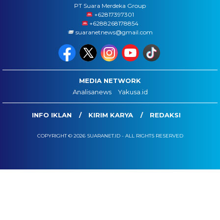
PT Suara Merdeka Group
‪+62817397301
+6288268178854
suaranetnews@gmail.com
MEDIA NETWORK
Analisanews
Yakusa.id
INFO IKLAN
KIRIM KARYA
REDAKSI
COPYRIGHT © 2026 SUARANET.ID - ALL RIGHTS RESERVED