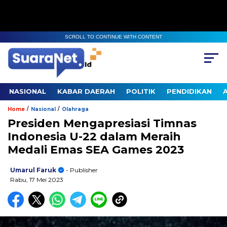
SCROLL TO CONTINUE WITH CONTENT
NASIONAL
KABAR DAERAH
POLITIK
PENDIDIKAN
/
/
Home
Nasional
Olahraga
Presiden Mengapresiasi Timnas
Indonesia U-22 dalam Meraih
Medali Emas SEA Games 2023
Umarul Faruk
- Publisher
Rabu, 17 Mei 2023