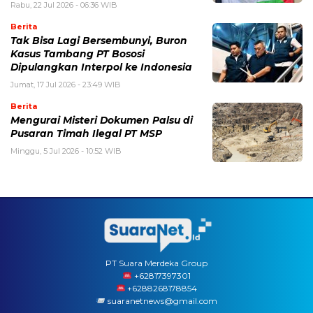
Rabu, 22 Jul 2026 - 06:36 WIB
Berita
Tak Bisa Lagi Bersembunyi, Buron
Kasus Tambang PT Bososi
Dipulangkan Interpol ke Indonesia
Jumat, 17 Jul 2026 - 23:49 WIB
Berita
Mengurai Misteri Dokumen Palsu di
Pusaran Timah Ilegal PT MSP
Minggu, 5 Jul 2026 - 10:52 WIB
PT Suara Merdeka Group
‪+62817397301
+6288268178854
suaranetnews@gmail.com