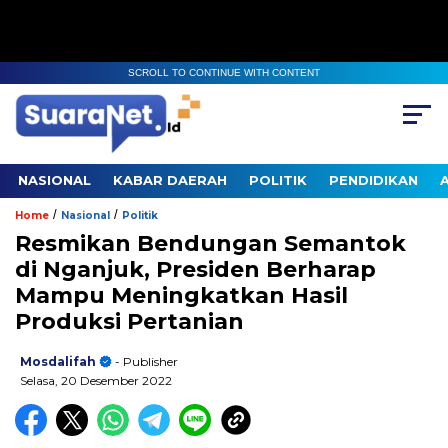
SCROLL TO CONTINUE WITH CONTENT
NASIONAL
KABAR DAERAH
POLITIK
PENDIDIKAN
/
/
Home
Nasional
Politik
Resmikan Bendungan Semantok
di Nganjuk, Presiden Berharap
Mampu Meningkatkan Hasil
Produksi Pertanian
Mosdalifah
- Publisher
Selasa, 20 Desember 2022