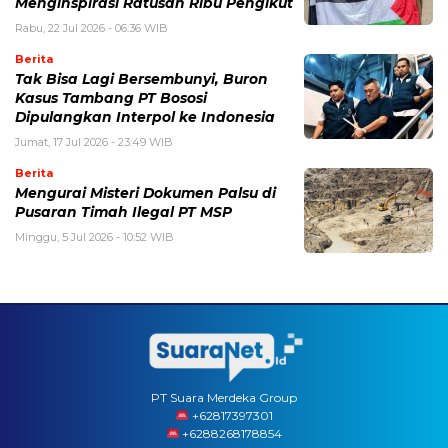
Menginspirasi Ratusan Ribu Pengikut
Rabu, 22 Jul 2026 - 06:36 WIB
Berita
Tak Bisa Lagi Bersembunyi, Buron
Kasus Tambang PT Bososi
Dipulangkan Interpol ke Indonesia
Jumat, 17 Jul 2026 - 23:49 WIB
Berita
Mengurai Misteri Dokumen Palsu di
Pusaran Timah Ilegal PT MSP
Minggu, 5 Jul 2026 - 10:52 WIB
PT Suara Merdeka Group
‪+62817397301
+6288268178854