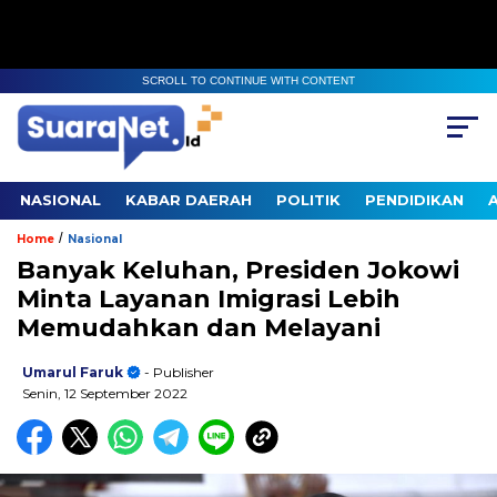
SCROLL TO CONTINUE WITH CONTENT
NASIONAL
KABAR DAERAH
POLITIK
PENDIDIKAN
/
Home
Nasional
Banyak Keluhan, Presiden Jokowi
Minta Layanan Imigrasi Lebih
Memudahkan dan Melayani
Umarul Faruk
- Publisher
Senin, 12 September 2022