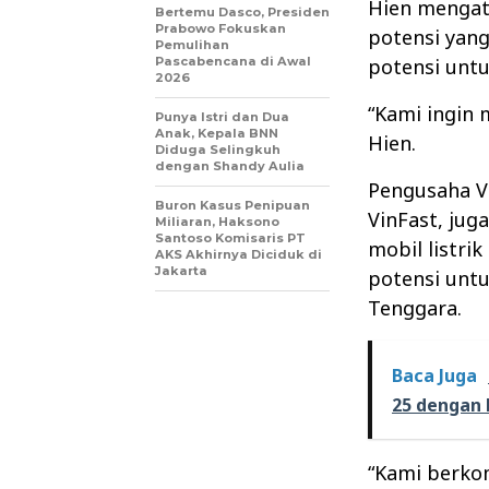
Hien mengat
Bertemu Dasco, Presiden
Prabowo Fokuskan
potensi yang
Pemulihan
Pascabencana di Awal
potensi unt
2026
“Kami ingin 
Punya Istri dan Dua
Anak, Kepala BNN
Hien.
Diduga Selingkuh
dengan Shandy Aulia
Pengusaha V
Buron Kasus Penipuan
VinFast, jug
Miliaran, Haksono
Santoso Komisaris PT
mobil listri
AKS Akhirnya Diciduk di
Jakarta
potensi untu
Tenggara.
Baca Juga
25 dengan 
“Kami berko