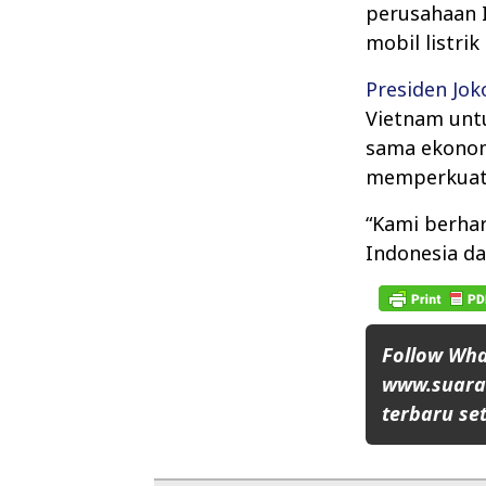
perusahaan 
mobil listrik
Presiden Jok
Vietnam untu
sama ekonom
memperkuat 
“Kami berha
Indonesia da
Follow Wh
www.suaran
terbaru set