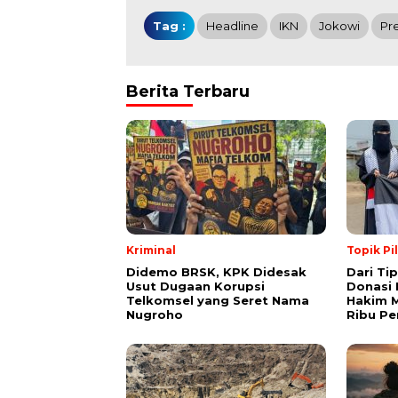
Tag :
Headline
IKN
Jokowi
Pr
Berita Terbaru
Kriminal
Topik Pi
Didemo BRSK, KPK Didesak
Dari Ti
Usut Dugaan Korupsi
Donasi 
Telkomsel yang Seret Nama
Hakim M
Nugroho
Ribu Pe