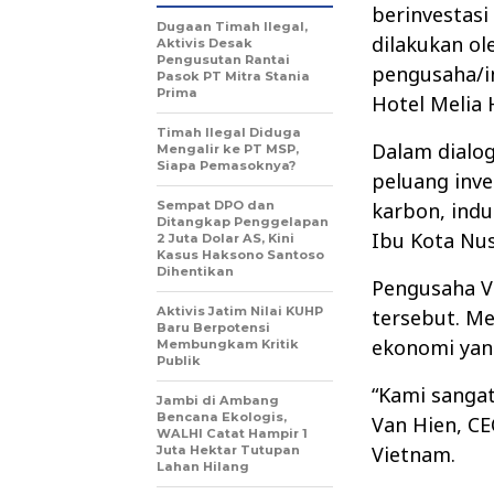
berinvestasi 
Dugaan Timah Ilegal,
dilakukan ol
Aktivis Desak
Pengusutan Rantai
pengusaha/in
Pasok PT Mitra Stania
Prima
Hotel Melia 
Timah Ilegal Diduga
Dalam dialo
Mengalir ke PT MSP,
Siapa Pemasoknya?
peluang inve
Sempat DPO dan
karbon, indu
Ditangkap Penggelapan
Ibu Kota Nus
2 Juta Dolar AS, Kini
Kasus Haksono Santoso
Dihentikan
Pengusaha V
Aktivis Jatim Nilai KUHP
tersebut. Me
Baru Berpotensi
ekonomi yan
Membungkam Kritik
Publik
“Kami sangat
Jambi di Ambang
Bencana Ekologis,
Van Hien, CE
WALHI Catat Hampir 1
Vietnam.
Juta Hektar Tutupan
Lahan Hilang