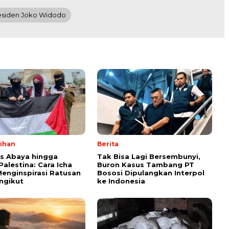
esiden Joko Widodo
lihan
Berita
ps Abaya hingga
Tak Bisa Lagi Bersembunyi,
Palestina: Cara Icha
Buron Kasus Tambang PT
enginspirasi Ratusan
Bososi Dipulangkan Interpol
ngikut
ke Indonesia