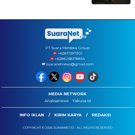
PT Suara Merdeka Group
‪+62817397301
+6288268178854
suaranetnews@gmail.com
MEDIA NETWORK
Analisanews
Yakusa.id
INFO IKLAN
KIRIM KARYA
REDAKSI
COPYRIGHT © 2026 SUARANET.ID - ALL RIGHTS RESERVED