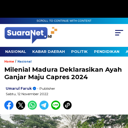
SCROLL TO CONTINUE WITH CONTENT
NASIONAL
KABAR DAERAH
POLITIK
PENDIDIKAN
/
Home
Nasional
Milenial Madura Deklarasikan Ayah
Ganjar Maju Capres 2024
Umarul Faruk
- Publisher
Sabtu, 12 November 2022