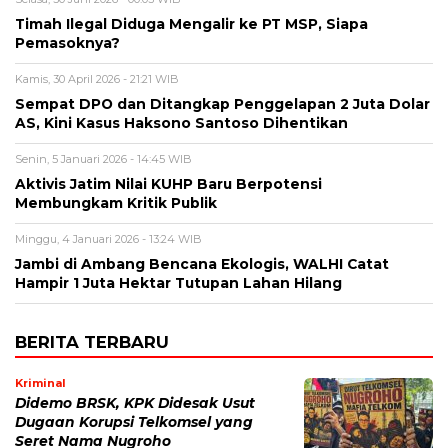
Timah Ilegal Diduga Mengalir ke PT MSP, Siapa
Pemasoknya?
Kamis, 30 April 2026 - 21:21 WIB
Sempat DPO dan Ditangkap Penggelapan 2 Juta Dolar
AS, Kini Kasus Haksono Santoso Dihentikan
Senin, 5 Januari 2026 - 14:45 WIB
Aktivis Jatim Nilai KUHP Baru Berpotensi
Membungkam Kritik Publik
Minggu, 4 Januari 2026 - 13:24 WIB
Jambi di Ambang Bencana Ekologis, WALHI Catat
Hampir 1 Juta Hektar Tutupan Lahan Hilang
BERITA TERBARU
Kriminal
Didemo BRSK, KPK Didesak Usut
Dugaan Korupsi Telkomsel yang
Seret Nama Nugroho